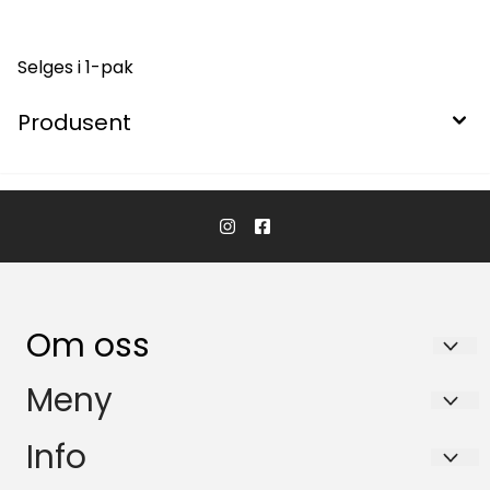
Selges i 1-pak
Produsent
Om oss
KikkertSpesialisten AS
Meny
Ingvald Ystgaards veg 15
Salgsbetingelser
Info
7047 Trondheim
Personvern