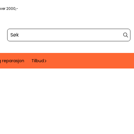
over 2000,-
g reparasjon
Tilbud