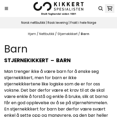
Hopp til innhold
Norsk nettbutikk | Rask levering | Frakt i hele Norge
Hjem
/
Nettbutikk
/
Stjernekikkert
/
Barn
Barn
STJERNEKIKKERT – BARN
Man trenger ikke å være barn for å ønske seg
stjernekikkert, men for barn er ikke
stjernekikkertene like logiske som de er for oss
voksne. Det bør derfor være et krav til at de skal
være enkle å forstå og enkle å bruke, slik at barna
får en god opplevelse av å se på stjernehimmelen.
En stjernekikkert for barn bør derfor være svært
enkel å sette opp og manøvrere, og den bør heller