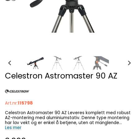
Celestron Astromaster 90 AZ
Art.nr:
115798
Celestron Astromaster 90 AZ Leveres komplett med robust
AZ-montering med aluminiumstativ. Denne type montering
har lav vekt og er enkel å betjene, uten at manglende
stødighet og presisjon preger instrumentet slik det gjør på
Les mer
de fleste konkurrerende modeller i prisklassen. AZ-
monteringen har en styrespak som benyttes til å stille inn