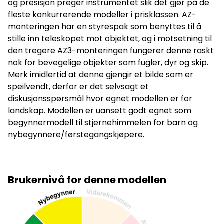
og presisjon preger instrumentet slik det gjør på de
ganger forstørrelse på Astromaster LT 70 AZ.
Kameratilkobling Fotografer gjennom ditt teleskop! Alt du
fleste konkurrerende modeller i prisklassen. AZ-
trenger for å fotografere gjennom denne teleskopmodellen
monteringen har en styrespak som benyttes til å
med speilreflekskamera, er: Alternativ 1 • T-ring (T2-adapter)
med riktig fatning for ditt kamera, klikk HER... • Celestron 2x
stille inn teleskopet mot objektet, og i motsetning til
Barlow-linse med fatning for T-ring, klikk HER... * * Skru av 2x-
den tregere AZ3-monteringen fungerer denne raskt
linsa i enden på Barlow-linsa før du setter Barlow-linsa inn i
teleskopets fokuser, ellers får man den ikke langt nok inn til
nok for bevegelige objekter som fugler, dyr og skip.
at den kan festes forsvarlig. Når 2x-linsa tas av, oppnår man
Merk imidlertid at denne gjengir et bilde som er
et teleobjektiv med 900 mm brennvidde, og det er
passende forstørrelse for et teleskop med 70 mm
speilvendt, derfor er det selvsagt et
objektivdiameter. Alternativ 2 Universaladapter for
diskusjonsspørsmål hvor egnet modellen er for
smarttelefon, klikk HER ...
landskap. Modellen er uansett godt egnet som
begynnermodell til stjernehimmelen for barn og
nybegynnere/førstegangskjøpere.
Brukernivå for denne modellen