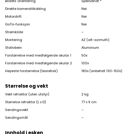
Bildets orientering
Speilvendt *
Direkte kameratilkobling
Nei
Motordrift
Nei
GoTo-funksjon
Nei
Strømkilde
–
Montering
AZ (alt-azimuth)
Stativbein
Aluminium
Forstørrelse med medfølgende okular 1
50x
Forstørrelse med medfølgende okular 2
100x
Høyeste forstørrelse (teoretisk)
180x (anbefalt 130-150x)
Størrelse og vekt
Vekt refraktor (uten utstyr)
2 kg
Størrelse refraktor (L x D)
77 x 9 cm
Sendingsvekt
–
Sendingsmål
–
Innhold i esken