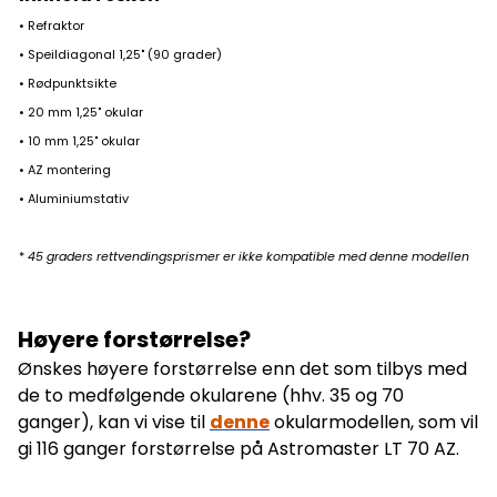
• Refraktor
• Speildiagonal 1,25" (90 grader)
• Rødpunktsikte
• 20 mm 1,25" okular
• 10 mm 1,25" okular
• AZ montering
• Aluminiumstativ
*
45 graders rettvendingsprismer er ikke kompatible med denne modellen
Høyere forstørrelse?
Ønskes høyere forstørrelse enn det som tilbys med
de to medfølgende okularene (hhv. 35 og 70
ganger), kan vi vise til
denne
okularmodellen, som vil
gi 116 ganger forstørrelse på Astromaster LT 70 AZ.