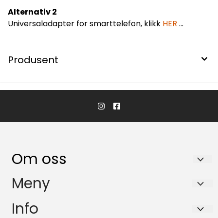
Alternativ 2
Universaladapter for smarttelefon, klikk
HER
...
Produsent
Om oss
KikkertSpesialisten AS
Meny
Ingvald Ystgaards veg 15
Salgsbetingelser
Info
7047 Trondheim