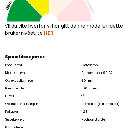
Vil du vite hvorfor vi har gitt denne modellen dette
brukernivået, se
HER
.
Spesifikasjoner
Produsent
Celestron
Modellnavn
Astromaster 90 AZ
Objektivdiameter
90 mm
Brennvidde
1000 mm
F-tall
f/11
Optisk konstruksjon
Refraktor (akromatisk)
Fokuser
1.25"
Søkekikkert
Rødpunktsikte
Barlowlinse
Nei