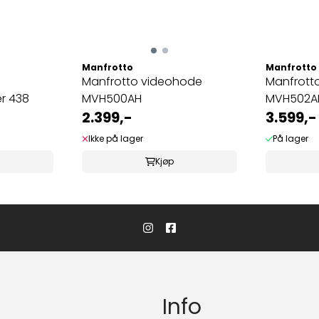
Manfrotto
Manfrotto
Manfrotto videohode
Manfrott
er 438
MVH500AH
MVH502A
2.399,-
3.599,-
Ikke på lager
På lager
Kjøp
Info