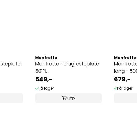
Manfrotto
Manfrotto
esteplate
Manfrotto hurtigfesteplate
Manfrotto
501PL
lang - 5
549,-
679,-
På lager
På lager
Kjøp