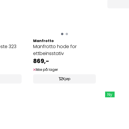
Manfrotto
este 323
Manfrotto hode for
ettbeinsstativ
869,-
Ikke på lager
Kjøp
Ny