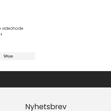
o videohode
H
Kjøp
Nyhetsbrev