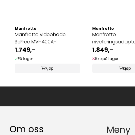
Manfrotto
Manfrotto
Manfrotto videohode
Manfrotto
BeFree MVH400AH
nivelleringsadapt
1.749,-
1.849,-
På lager
Ikke på lager
Kjøp
Kjøp
Om oss
Meny