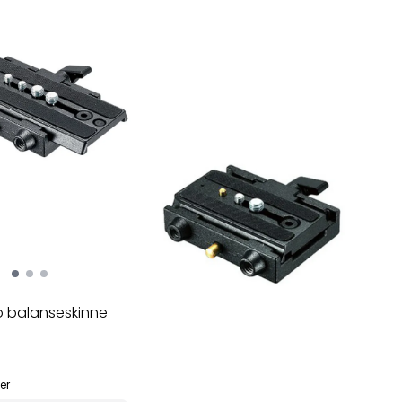
o balanseskinne
er