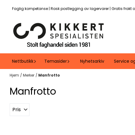
Hopp til innhold
Faglig kompetanse | Rask postlegging av lagervarer | Gratis frakt 
Nettbutikk
Temasider
Nyhetsarkiv
Service o
Hjem
/
Merker
/
Manfrotto
Manfrotto
Pris