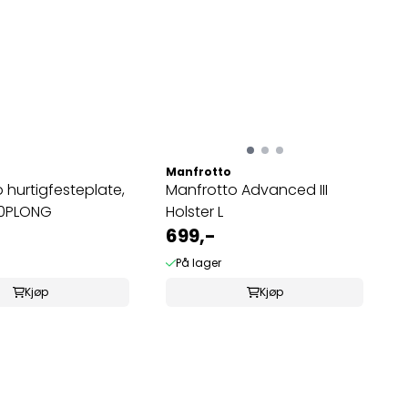
Manfrotto
 hurtigfesteplate,
Manfrotto Advanced III
00PLONG
Holster L
699,-
På lager
Kjøp
Kjøp