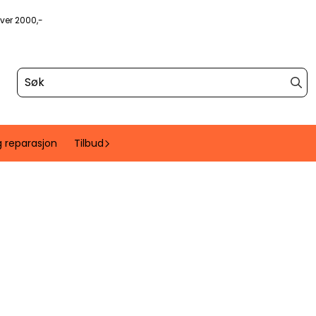
over 2000,-
g reparasjon
Tilbud