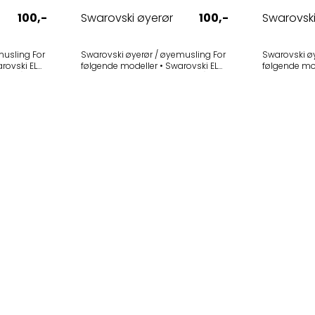
100,-
Swarovski øyerør
100,-
Swarovski
sling For
Swarovski øyerør / øyemusling For
Swarovski øye
følgende modeller • Swarovski EL
følgende modeller • S
-2010) -
10x32 W B Traveler (1999-2010) -
Companion 
Utgått Ytre sylinder er sølvfarget.
utgve (2013-2017)
Selges i 1-pak
har sølvfarg