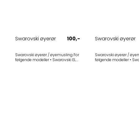
Swarovski øyerør
100,-
Swarovski øyerør
Swarovski øyerør / øyemusling For
Swarovski øyerør / øyemu
følgende modeller • Swarovski EL
følgende modeller • Swarovski EL
12x50 Swarovision (2010-2015) -
8x32 W B (1999-2010) - 
Utgått Selges i 1-pak
Selges i 1-pak