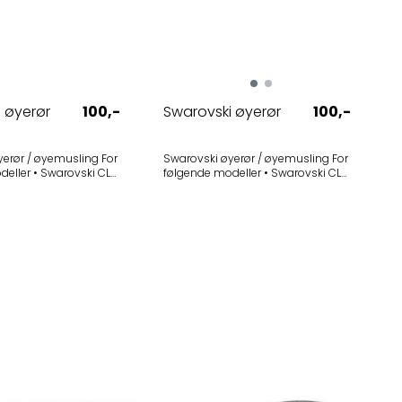
 øyerør
100,-
Swarovski øyerør
100,-
rør / øyemusling For
Swarovski øyerør / øyemusling For
warovski CL
følgende modeller • Swarovski CL
0x30 B - Grønn utgave
Companion 10x30 B - Sandbrun
 Swarovski CL
utgve (2013-2017) - Utgått Øyerøret
0x30 B - Svart utgave
har sølvfarge, med svart
(2013-2017) - Utgått Selges i 1-pak
gummikant Selges i 1-pak