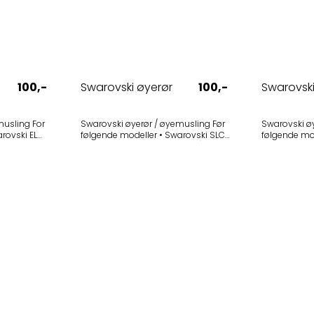
100,-
Swarovski øyerør
100,-
Swarovski
sling For
Swarovski øyerør / øyemusling Før
Swarovski øye
følgende modeller • Swarovski SLC
følgende modeller • S
Utgått
7x50 B (produsert t.o.m. 2010) -
Companion 1
Utgått • Swarovski SLC 8x56 B
(2013-2017) - Utgått •
(produsert t.o.m. 2010) - Utgått
Companion 1
Selges i 1-pak