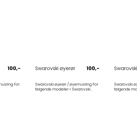
100,-
Swarovski øyerør
100,-
Swarovski
sling For
Swarovski øyerør / øyemusling For
Swarovski øye
følgende modeller • Swarovski
følgende modeller • Sw
 (f.o.m. s/n
Habicht 8x30 W GA (grønn) •
10x42 W B (p
Swarovski Habicht 10x40 W GA
Utgått 
 (f.o.m. s/n
(grønn) Øyemusling for
gummiarmerte Habicht-kikkerter.
r" og "Tyrol"
Dette er en nyere versjon
øyemusling med metallgjenger.
Farge: grønn. Selges i 1-pak