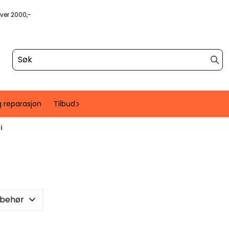
over 2000,-
g reparasjon
Tilbud
i
lbehør