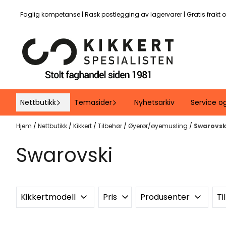
Hopp til innhold
Faglig kompetanse | Rask postlegging av lagervarer | Gratis frakt 
Nettbutikk
Temasider
Nyhetsarkiv
Service o
Hjem
/
Nettbutikk
/
Kikkert
/
Tilbehør
/
Øyerør/øyemusling
/
Swarovsk
Swarovski
Kikkertmodell
Pris
Produsenter
Ti