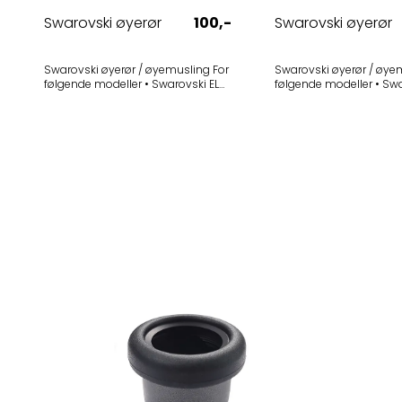
Swarovski øyerør
100,-
Swarovski øyerør
Swarovski øyerør / øyemusling For
Swarovski øyerør / øyemu
følgende modeller • Swarovski EL
følgende modeller • Swarovski EL
8x32 Swarovision Traveler (2010-
8x32 W B Traveler (1999
2015) - Utgått • Swarovski EL 10x32
Utgått Ytre sylinder er sølvfarget.
Swarovision Traveler (2010-2015) -
Selges i 1-pak
Utgått Selges i 1-pak