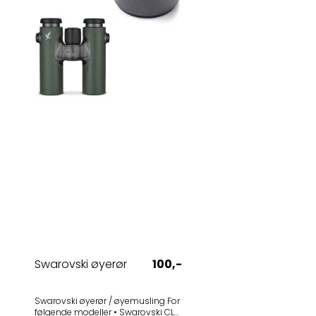
Swarovski øyerør
100,-
Swarovski øyerør / øyemusling For
følgende modeller • Swarovski CL