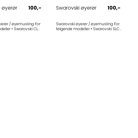
 øyerør
100,-
Swarovski øyerør
100,-
rør / øyemusling For
Swarovski øyerør / øyemusling For
warovski CL
følgende modeller • Swarovski SLC
8x30 B - Sandbrun
10x56 (2013-) Passer ikke andre
 - Utgått Øyerøret
utgaver. Selges i 1-pak
e, med svart
gummikant Selges i 1-pak