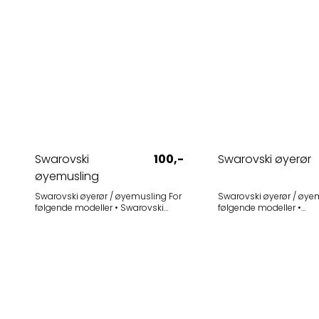
Swarovski
100,-
Swarovski øyerør
øyemusling
Swarovski øyerør / øyemusling For
Swarovski øyerør / øyemu
følgende modeller • Swarovski
følgende modeller •
Habicht 8x30 W • Swarovski Habicht
Swarovski Pocket 8x20 B
7x42 • Swarovski Habicht 10x40 W
E732796171) - Utgått •
Øyemusling for kunstlærkledte
Swarovski Pocket 10x25 B
Habicht-modeller. Dette er en nyere
E732796171) - Utgått Gjelder også
modell øyemusling med
spesialutgavene "Travele
metallgjenger. Selges i 1-pak
Selges i 1-pak