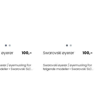
 øyerør
100,-
Swarovski øyerør
100,-
rør / øyemusling For
Swarovski øyerør / øyemusling For
arovski SLC
følgende modeller • Swarovski SLC
rodusert t.o.m. 2010) -
8x50 B (produsert t.o.m. 2011) -
Selges i 1-pak
Utgått Selges i 1-pak