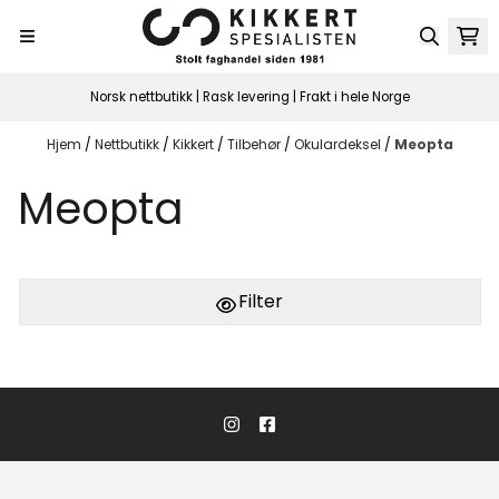
Hopp til innhold
Norsk nettbutikk | Rask levering | Frakt i hele Norge
Hjem
/
Nettbutikk
/
Kikkert
/
Tilbehør
/
Okulardeksel
/
Meopta
Meopta
Filter