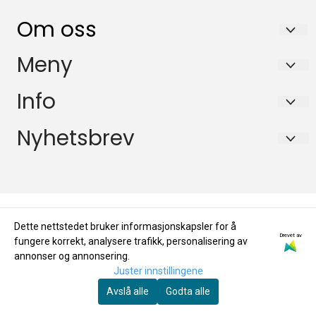
Om oss
KikkertSpesialisten AS
Meny
Ingvald Ystgaards veg 15
Salgsbetingelser
Info
7047 Trondheim
Personvern
Salgsbetingelser
Nyhetsbrev
Org. nr. 971146761
Miljøprofil
Personvern
Tlf:
72884800
Registrer deg for å motta nyheter og tilbud!
E-post
Miljøprofil
mail@kikkertspesialisten.no
Dette nettstedet bruker informasjonskapsler for å
Registrer deg
Drevet av
fungere korrekt, analysere trafikk, personalisering av
annonser og annonsering.
Juster innstillingene
Avslå alle
Godta alle