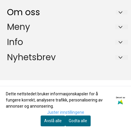
Om oss
KikkertSpesialisten AS
Meny
Ingvald Ystgaards veg 15
Salgsbetingelser
Info
7047 Trondheim
Personvern
Salgsbetingelser
Nyhetsbrev
Org. nr. 971146761
Miljøprofil
Personvern
Tlf:
72884800
Registrer deg for å motta nyheter og tilbud!
E-post
Miljøprofil
mail@kikkertspesialisten.no
Dette nettstedet bruker informasjonskapsler for å
Registrer deg
Drevet av
fungere korrekt, analysere trafikk, personalisering av
annonser og annonsering.
Juster innstillingene
Avslå alle
Godta alle