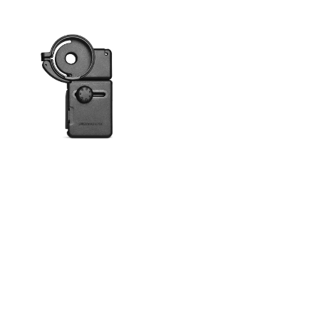
modellene fra eks. Apple og
Samsung etc. "Koppen" som
tres innpå okularet skal
passe alle håndkikkerter og
spottingscope med
okulardiameter tilsvarende
eller mindre enn 46 mm. For
spottingscopes med
unormalt stor
okulardiameter (eks.
Swarovski ATS/ATX, Leica
Apo-Televid 65/82), kan vi
anbefale samme
adaptermodell med større
innvendig diameter på
koppen. Denne finner du her.
Er du usikker på om
adapteren passer din
håndkikkert eller teleskop,
kan du ta kontakt med oss
på telefon eller e-post.
Illustrert og norskspråklig
bruksanvisning medfølger.