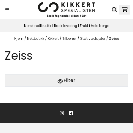
Hopp til innhold
Norsk nettbutikk | Rask levering | Frakt i hele Norge
Hjem
/
Nettbutikk
/
Kikkert
/
Tilbehør
/
Stativadapter
/
Zeiss
Zeiss
Filter