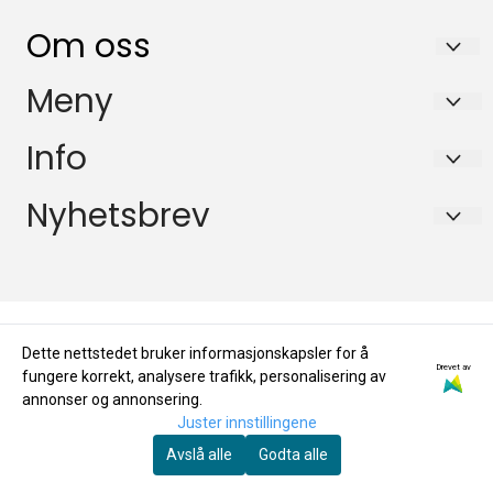
Om oss
KikkertSpesialisten AS
Meny
Ingvald Ystgaards veg 15
Salgsbetingelser
Info
7047 Trondheim
Personvern
Salgsbetingelser
Nyhetsbrev
Org. nr. 971146761
Miljøprofil
Personvern
Tlf:
72884800
Registrer deg for å motta nyheter og tilbud!
E-post
Miljøprofil
mail@kikkertspesialisten.no
Dette nettstedet bruker informasjonskapsler for å
Registrer deg
Drevet av
fungere korrekt, analysere trafikk, personalisering av
annonser og annonsering.
Juster innstillingene
Avslå alle
Godta alle