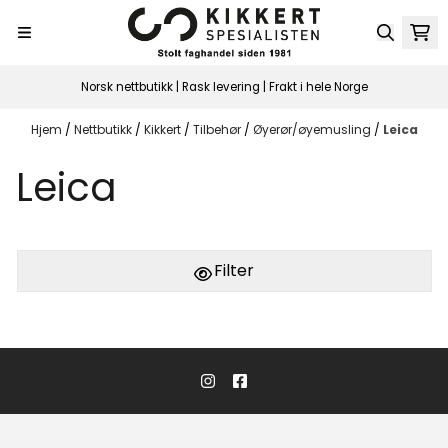
Hopp til innhold
Norsk nettbutikk | Rask levering | Frakt i hele Norge
Hjem
/
Nettbutikk
/
Kikkert
/
Tilbehør
/
Øyerør/øyemusling
/
Leica
Leica
Filter