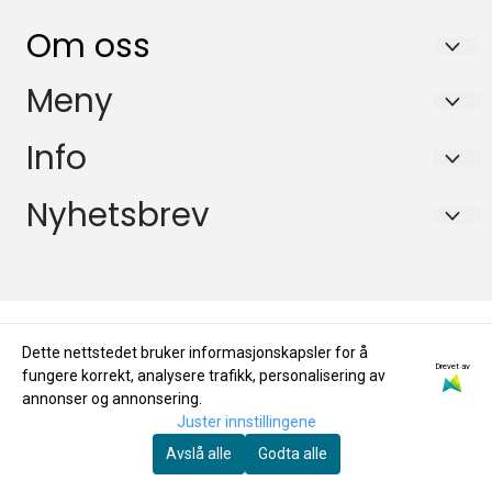
Om oss
KikkertSpesialisten AS
Meny
Ingvald Ystgaards veg 15
Salgsbetingelser
Info
7047 Trondheim
Personvern
Salgsbetingelser
Nyhetsbrev
Org. nr. 971146761
Miljøprofil
Personvern
Tlf:
72884800
Registrer deg for å motta nyheter og tilbud!
E-post
Miljøprofil
mail@kikkertspesialisten.no
Dette nettstedet bruker informasjonskapsler for å
Registrer deg
Drevet av
fungere korrekt, analysere trafikk, personalisering av
annonser og annonsering.
Juster innstillingene
Avslå alle
Godta alle