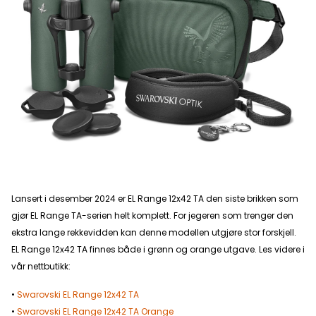
Lansert i desember 2024 er EL Range 12x42 TA den siste brikken som
gjør EL Range TA-serien helt komplett. For jegeren som trenger den
ekstra lange rekkevidden kan denne modellen utgjøre stor forskjell.
EL Range 12x42 TA finnes både i grønn og orange utgave. Les videre i
vår nettbutikk:
•
Swarovski EL Range 12x42 TA
•
Swarovski EL Range 12x42 TA Orange