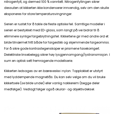
nitrogenfylt, og dermed 100 % vanntett. Nitrogenfyllingen sikrer
dessuten at kikkerten ikke kondenserer innvendig, selv om den skulle
eksponeres for store temperatursvingninger.
Serien er rustet for å takle de fleste optiske feil. Samtlige modeller i
serien er bestykket med ED-glass, som langt på vei bidrar til å
elliminere synlige fargebrytningsfeil. Kikkertene gir med andre ord et
bilde tilnærmet fritt både for fargestikk og skjemmende fargeomriss.
For å sikre gode kontrastegenskaper er prismene fasekorrigert.
Dielektriske linsebelegg sikrer høy lysgjennomgang/lystransmisjon. I
sum en optisk sett fremragende modellserie.
Kikkerten ledsages av en bæreveske i nylon. Topplokket er utstyrt
med lyddempende magnetlås. Du kan selv velge om du vil bruke
kikkertsele (se bilde under) eller vanlig nakkereim (begge deler
medfølger). Vedlagt følger også okular- og objektivdeksel.