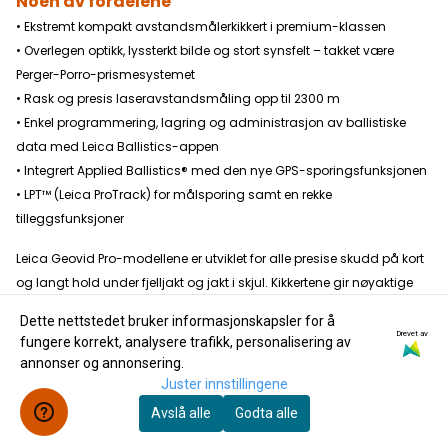
Noen av fordelene
• Ekstremt kompakt avstandsmålerkikkert i premium-klassen
• Overlegen optikk, lyssterkt bilde og stort synsfelt – takket være
Perger-Porro-prismesystemet
• Rask og presis laseravstandsmåling opp til 2300 m
• Enkel programmering, lagring og administrasjon av ballistiske
data med Leica Ballistics-appen
• Integrert Applied Ballistics® med den nye GPS-sporingsfunksjonen
• LPT™ (Leica ProTrack) for målsporing samt en rekke
tilleggsfunksjoner
Leica Geovid Pro-modellene er utviklet for alle presise skudd på kort
og langt hold under fjelljakt og jakt i skjul. Kikkertene gir nøyaktige
og pålitelige målinger opp til 2300 m – og ballistiske verdier opp til
Dette nettstedet bruker informasjonskapsler for å
800 m – ved et trykk på en knapp. Alle nødvendige korrigeringsdata
Drevet av
fungere korrekt, analysere trafikk, personalisering av
for et presist skudd vises på skjermen umiddelbart etter
annonser og annonsering.
avstandsmåling. Et annet høydepunkt er at den banebrytende GPS-
Juster innstillingene
sporingsfunksjonen LPT™ (Leica ProTrack) er inkludert i appen, slik at
Avslå alle
Godta alle
du kan finne igjen målet basert på siste målte avstand. Dette