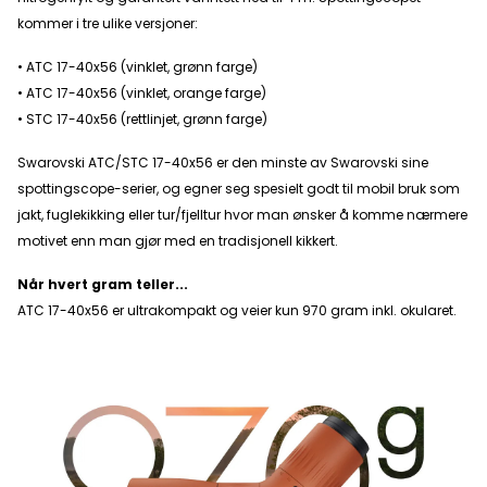
kommer i tre ulike versjoner:
• ATC 17-40x56 (vinklet, grønn farge)
• ATC 17-40x56 (vinklet, orange farge)
• STC 17-40x56 (rettlinjet, grønn farge)
Swarovski ATC/STC 17-40x56 er den minste av Swarovski sine
spottingscope-serier, og egner seg spesielt godt til mobil bruk som
jakt, fuglekikking eller tur/fjelltur hvor man ønsker å komme nærmere
motivet enn man gjør med en tradisjonell kikkert.
Når hvert gram teller...
ATC 17-40x56 er ultrakompakt og veier kun 970 gram inkl. okularet.