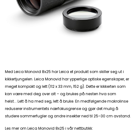
Med Leica Monovid 8x25 har Leica et produkt som skiller seg ut i
kikkertjungelen. Leica Monovid har ypperlige optiske egenskaper, er
meget kompakt og lett (112 x 33 mm, 152 g). Dette er kikkerten som
kan være med deg over alt – og brukes på nesten hva som
helst... Lett å ha med seg, lett å bruke. En medfølgende makrolinse
reduserer instrumentets nærfokusgrense og gjør det mulig å
studere sommerfugler og andre insekter ned til 25–30 cm avstand.
Les mer om Leica Monovid 8x25 i vår nettbutikk: