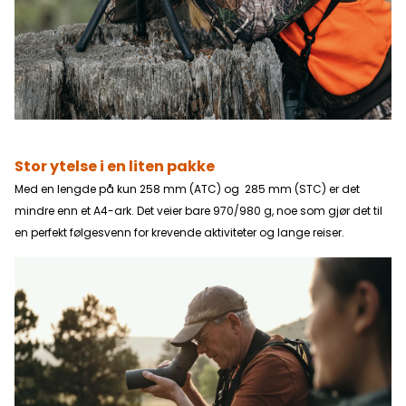
Stor ytelse i en liten pakke
Med en lengde på kun 258 mm (ATC) og 285 mm (STC) er det
mindre enn et A4-ark. Det veier bare 970/980 g, noe som gjør det til
en perfekt følgesvenn for krevende aktiviteter og lange reiser.