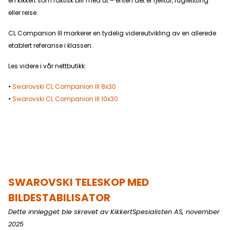
en kikkert som faktisk blir med ut – enten det er fjelltur, fugletitting
eller reise.
CL Companion III markerer en tydelig videreutvikling av en allerede
etablert referanse i klassen.
Les videre i vår nettbutikk:
•
Swarovski CL Companion III 8x30
•
Swarovski CL Companion III 10x30
SWAROVSKI TELESKOP MED
BILDESTABILISATOR
Dette innlegget ble skrevet av KikkertSpesialisten AS, november
2025