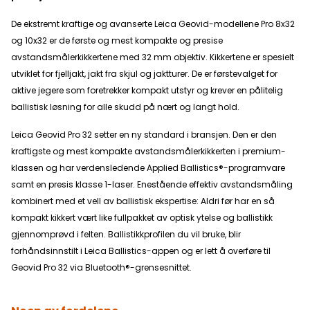
De ekstremt kraftige og avanserte Leica Geovid-modellene Pro 8x32
og 10x32 er de første og mest kompakte og presise
avstandsmålerkikkertene med 32 mm objektiv. Kikkertene er spesielt
utviklet for fjelljakt, jakt fra skjul og jaktturer. De er førstevalget for
aktive jegere som foretrekker kompakt utstyr og krever en pålitelig
ballistisk løsning for alle skudd på nært og langt hold.
Leica Geovid Pro 32 setter en ny standard i bransjen. Den er den
kraftigste og mest kompakte avstandsmålerkikkerten i premium-
klassen og har verdensledende Applied Ballistics®-programvare
samt en presis klasse 1-laser. Enestående effektiv avstandsmåling
kombinert med et vell av ballistisk ekspertise: Aldri før har en så
kompakt kikkert vært like fullpakket av optisk ytelse og ballistikk
gjennomprøvd i felten. Ballistikkprofilen du vil bruke, blir
forhåndsinnstilt i Leica Ballistics-appen og er lett å overføre til
Geovid Pro 32 via Bluetooth®-grensesnittet.