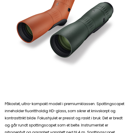
Påkostet, ultra-kompakt modell i premiumklassen. Spottingscopet
inneholder fluorittholdig HD-glass, som sikrer et knivskarpt og
kontrasttrikt bilde. Fokushjulet er presist og raskt i bruk. Det er bredt
og går rundt spottingscopet som et belte. Instrumentet er
nitrogenfylt og garantert vanntett ned til 4 m. Spottingscopet