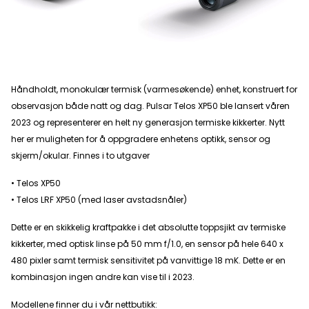
Håndholdt, monokulær termisk (varmesøkende) enhet, konstruert for
observasjon både natt og dag. Pulsar Telos XP50 ble lansert våren
2023 og representerer en helt ny generasjon termiske kikkerter. Nytt
her er muligheten for å oppgradere enhetens optikk, sensor og
skjerm/okular. Finnes i to utgaver
• Telos XP50
• Telos LRF XP50 (med laser avstadsnåler)
Dette er en skikkelig kraftpakke i det absolutte toppsjikt av termiske
kikkerter, med optisk linse på 50 mm f/1.0, en sensor på hele 640 x
480 pixler samt termisk sensitivitet på vanvittige 18 mK. Dette er en
kombinasjon ingen andre kan vise til i 2023.
Modellene finner du i vår nettbutikk: