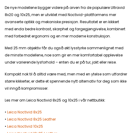
De nye modellene bygger videre på arven fra de populære Ultravid
8x20 og 10x25, men er utviklet med Noctivid-plattformens mer
avanserte optikk og mekaniske presisjon. Resultatet er en kikkert
med enda bedre kontrast, skarphet og fargegjengivelse, kombinert
med forbedret ergonomi og en mer moderne konstruksjon.
Med 25 mm objektiv får du også økt lysstyrke sammenlignet med
de minste modellene, noe som gir en mer komfortabel opplevelse
under varierende lysforhold – enten du er på tur, jakt eller reise.
Kompakt nok til å alltid være med, men med en ytelse som utfordrer
større kikkerter, er dette et spennende nytt alternativ for deg som ikke
vil inngå kompromisser.
Les mer om Leica Noctivid 8x25 og 10x25 i vår nettbutikk:
•
Leica Noctivid 8x25
•
Leica Noctivid 8x25 Leather
•
Leica Noctivid 10x25