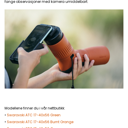
fange observasjoner med kamera umiddelbart.
Modellene finner du i vår nettbutikk:
•
Swarovski ATC 17-40x56 Green
•
Swarovski ATC 17-40x56 Burnt Orange