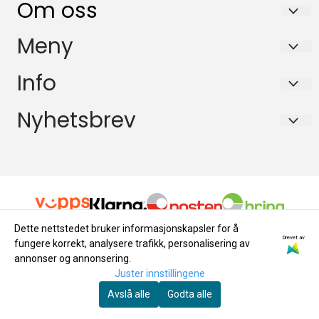
Om oss
KikkertSpesialisten AS
Meny
Ingvald Ystgaards veg 15
Salgsbetingelser
Info
7047 Trondheim
Personvern
Salgsbetingelser
Nyhetsbrev
Org. nr. 971146761
Miljøprofil
Personvern
Tlf:
72884800
Registrer deg for å motta nyheter og tilbud!
E-post
Miljøprofil
mail@kikkertspesialisten.no
Registrer deg
Dette nettstedet bruker informasjonskapsler for å
Drevet av
fungere korrekt, analysere trafikk, personalisering av
annonser og annonsering.
Juster innstillingene
Avslå alle
Godta alle