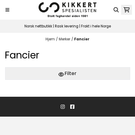
Hopp til innhold
Norsk nettbutikk | Rask levering | Frakt i hele Norge
Hjem
/
Merker
/
Fancier
Fancier
Filter