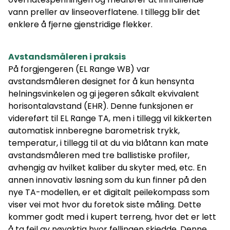
vann preller av linseoverflatene. I tillegg blir det
enklere å fjerne gjenstridige flekker.
Avstandsmåleren i praksis
På forgjengeren (EL Range WB) var
avstandsmåleren designet for å kun hensynta
helningsvinkelen og gi jegeren såkalt ekvivalent
horisontalavstand (EHR). Denne funksjonen er
videreført til EL Range TA, men i tillegg vil kikkerten
automatisk innberegne barometrisk trykk,
temperatur, i tillegg til at du via blåtann kan mate
avstandsmåleren med tre ballistiske profiler,
avhengig av hvilket kaliber du skyter med, etc. En
annen innovativ løsning som du kun finner på den
nye TA-modellen, er et digitalt peilekompass som
viser vei mot hvor du foretok siste måling. Dette
kommer godt med i kupert terreng, hvor det er lett
å ta feil av nøyaktig hvor fellingen skjedde. Denne