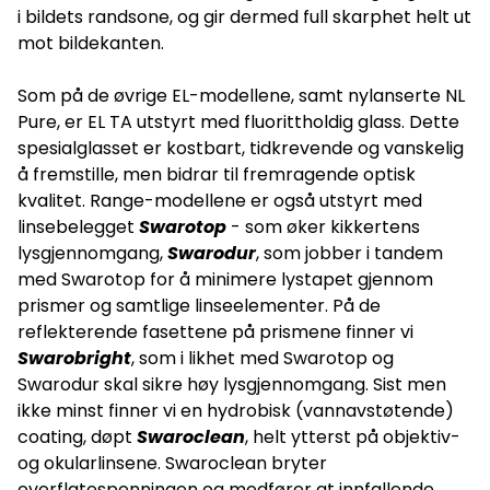
i bildets randsone, og gir dermed full skarphet helt ut
mot bildekanten.
Som på de øvrige EL-modellene, samt nylanserte NL
Pure, er EL TA utstyrt med fluorittholdig glass. Dette
spesialglasset er kostbart, tidkrevende og vanskelig
å fremstille, men bidrar til fremragende optisk
kvalitet. Range-modellene er også utstyrt med
linsebelegget
Swarotop
- som øker kikkertens
lysgjennomgang,
Swarodur
, som jobber i tandem
med Swarotop for å minimere lystapet gjennom
prismer og samtlige linseelementer. På de
reflekterende fasettene på prismene finner vi
Swarobright
, som i likhet med Swarotop og
Swarodur skal sikre høy lysgjennomgang. Sist men
ikke minst finner vi en hydrobisk (vannavstøtende)
coating, døpt
Swaroclean
, helt ytterst på objektiv-
og okularlinsene. Swaroclean bryter
overflatespenningen og medfører at innfallende