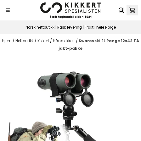
Hopp til innhold
Norsk nettbutikk | Rask levering | Frakt i hele Norge
Hjem
/
Nettbutikk
/
Kikkert
/
Håndkikkert
/
Swarovski EL Range 12x42 TA
jakt-pakke