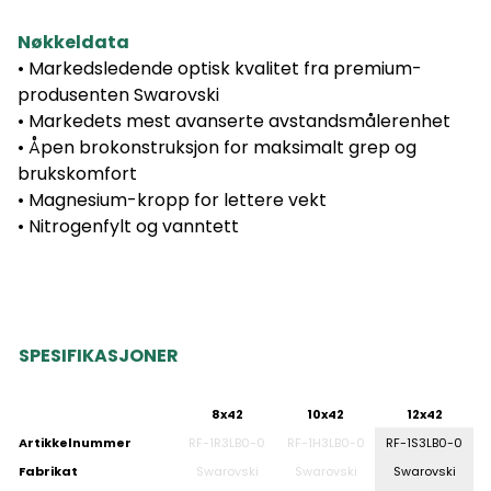
Nøkkeldata
• Markedsledende optisk kvalitet fra premium-
produsenten Swarovski
• Markedets mest avanserte avstandsmålerenhet
• Åpen brokonstruksjon for maksimalt grep og
brukskomfort
• Magnesium-kropp for lettere vekt
• Nitrogenfylt og vanntett
SPESIFIKASJONER
8x42
10x42
12x42
Artikkelnummer
RF-1R3LB0-0
RF-1H3LB0-0
RF-1S3LB0-0
Fabrikat
Swarovski
Swarovski
Swarovski