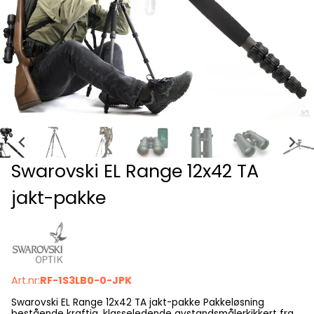
Swarovski EL Range 12x42 TA
jakt-pakke
Art.nr:
RF-1S3LB0-0-JPK
Swarovski EL Range 12x42 TA jakt-pakke Pakkeløsning bestående kraftig, klasseledende avstandsmålerkikkert fra Swarovski kombinert med karbonfiberstativ og stativadapter. 12x42 er den nyeste og på rekkevidde kraftigste av den nye TA-modellene som fabrikken lanserte i 2021. Modellen finnes også i 8x32, 10x32, 8x42 og 10x42. Om Swarovski EL Range TA Laseravstandsmåler og klasseledende optisk ytelse i skjønn forening. I likhet med de analoge modellene i EL-familien bygger Range-modellene på et solid magnesiumskrog med åpen brokonstruksjon. Magnesium reduserer kikkertens egenvekt, mens den åpne konstruksjonen sikrer et trygt og komfortabelt grep. Med TA er EL Range for første gang på optisk nivå med de analoge EL-modellene, med større synsfelt og bruken av korrigerende field flattener -linser. Disse korrigerer for fortegningsavvik i bildets randsone, og gir dermed full skarphet helt ut mot bildekanten. Som på de øvrige EL-modellene, samt nylanserte NL Pure, er EL TA utstyrt med fluorittholdig glass. Dette spesialglasset er kostbart, tidkrevende og vanskelig å fremstille, men bidrar til fremragende optisk kvalitet. Range-modellene er også utstyrt med linsebelegget Swarotop - som øker kikkertens lysgjennomgang, Swarodur , som jobber i tandem med Swarotop for å minimere lystapet gjennom prismer og samtlige linseelementer. På de reflekterende fasettene på prismene finner vi Swarobright , som i likhet med Swarotop og Swarodur skal sikre høy lysgjennomgang. Sist men ikke minst finner vi en hydrobisk (vannavstøtende) coating, døpt Swaroclean , helt ytterst på objektiv- og okularlinsene. Swaroclean bryter overflatespenningen og medfører at innfallende vann preller av linseoverflatene. I tillegg blir det enklere å fjerne gjenstridige flekker. Avstandsmåleren i praksis På forgjengeren (EL Range WB) var avstandsmåleren designet for å kun hensynta helningsvinkelen og gi jegeren såkalt ekvivalent horisontalavstand (EHR). Denne funksjonen er videreført til EL Range TA, men i tillegg vil kikkerten automatisk innberegne barometrisk trykk, temperatur, i tillegg til at du via blåtann kan mate avstandsmåleren med tre ballistiske profiler, avhengig av hvilket kaliber du skyter med, etc. En annen innovativ løsning som du kun finner på den nye TA-modellen, er et digitalt peilekompass som viser vei mot hvor du foretok siste måling. Dette kommer godt med i kupert terreng, hvor det er lett å ta feil av nøyaktig hvor fellingen skjedde. Denne funksjonen er mulig å bruke både i selve kikkerten, med kompassprojisering i bildet, og/eller ved hjelp av en egen app på smarttelefonen din. Bruker du smarttelefon kan appen basert på GPS-data fra telefonen gi skuddlokasjonen på kart. I tillegg til ovennevnte nyvinninger er avstandsmåleren på nye EL Range TA kraftig forbedret, med høyere presisjon og bedre rekkevidde (fra maks 1375 m på forgjengeren, til 2000 meter på TA). I tillegg er nærgrensen på måleren flyttet fra 30 meter til 10 meter. Når kikkerten er tilkoblet mobiltelefonen via blåtann, kan du velge en av de tre siste avstandsmålingene. Deretter vil telefonen gi deg en rute med startpunkt og sluttpunkt. Startpunktet kan velges enten automatisk eller manuelt. Velger du startpunkt manuelt er det svært viktig at du fortsatt står nøyaktig hvor målingen ble foretatt. Når dette er gjort vil telefonen guide deg mot fellingspunktet. Hvis du har mobildata tilgjengelig kan du se i sanntid på satelittkart hvor du befinner deg, og i hvilken retning du må gå for å finne dyret. Pannestøtte (valgfritt tilbehør) Som det analoge flaggskipet NL Pure, har nye EL Range TA mulighet for å montere en regulerbar pannestøtte. Dette gir trepunktstøtte mot ansiktet og dermed overlegen stabilitet på frihånd. Støtten finner du under relaterte produkter nederst på denne siden. AVSTANDSMÅLER Den integrerte tiltindikatoren med et unikt vinkelskuddprogram, viser enten den justerte skuddavstanden eller vinkelen. EL Range gir deg nøyaktige målinger fra en avstand på 10 meter. PERSONLIG BALLISTIKK Bruk smarttelefonappen til å konfigurere kikkerten etter dine spesifikke behov og individuelle ballistikkdata. Basert på dette og atmosfæriske data som lufttrykk og temperatur, hjelper den deg med å skyte med enda større presisjon, fordi den også gir deg antall klikk som er nødvendig for kikkertsiktet, og den justerte skuddavstanden. TRACKING ASSISTANT Integrert Tracking Assistant gjør det mye enklere å spore byttet ved å veilede deg til stedet der du skjøt det forrige skuddet ditt. Du kan velge å bruke dette programmet via telefonen eller EL Range. FRR PANNESTØTTE EL RANGE Med pannestøtten kan du observere komfortabelt i timevis – ideelt ved maksimal forstørrelse. Den er tilgjengelig som valgfritt tilbehør. Tiltenkt bruksområde Naturlig nok er det jegere som utgjør hovedmålgruppen for EL Range 8x42 og 10x42 W B. Mens 10-ganger-utgaven appellerer mest til de som opererer i store, åpne landskap, er 8x42 av hensyn til synsfelt og lysstyrke velegnet til tettere, skoglendt terreng. Anbefalte rengjøringsartikler finner du under relaterte produkter nederst på denne siden. YouTube-videoer som omhandler Swarovski EL Range TA Presentasjon av EL Range TA Opplæringsvideo EL Range TA Tracking Assistant (TA) Hvordan: Blåtann-kobling mot mobil Hvordan: Justering av diopter Hvordan: Feste nakkereim Hvordan: Ballistikk Swarovskis egen nettpresentasjon av EL Range TA Swarovskis egne sider om EL Range TA Modellens størrelse sett i forhold til markedets mest utbredte kikkertformat: Nøkkeldata • Markedsledende optisk kvalitet fra premium-produsenten Swarovski • Markedets mest avanserte avstandsmålerenhet • Åpen brokonstruksjon for maksimalt grep og brukskomfort • Magnesium-kropp for lettere vekt • Nitrogenfylt og vanntett SPESIFIKASJONER 8x42 10x42 12x42 Artikkelnummer RF-1R3LB0-0 RF-1H3LB0-0 RF-1S3LB0-0 Fabrikat Swarovski Swarovski Swarovski Modellnavn EL Range TA EL Range TA EL Range TA Forstørrelse 8x 10x 12x Objektivdiameter 42 mm 42 mm 42 mm Utgangspupill 5.3 mm 4.2 mm 3.5 mm Synsfelt på 1000 m 140 m 120 m 96 m Nærgrense 5 m 5 m 5 m Øyeavstand 19 mm 19 mm 19 mm Pupillavstand 56-74 mm 56-74 mm 56-74 mm Lysgjennomgang 90 % 90 % 90 % Diopterkompensasjon +/- 5 +/- 5 +/- 5 Måleavstand 10 - 2000 m 10 - 2000 m 10 - 2000 m Strømkilde, batteri 1 x CR2 1 x CR2 1 x CR2 Vanntett Ja, 4 m Ja, 4 m Ja, 4 m Nitrogenfylt Ja Ja Ja Lengde 172 mm 169 mm 168 mm Bredde 136 mm 136 mm 136 mm Vekt 930 g 925 g 930 g Garanti 2 år / 10 år 2 år / 10 år 2 år / 10 år Medfølgende utstyr Veske FSB functional sidebag (Cordura) Nakkereim UCS-R universal comfort strap (neoprene) Okulardeksel Ja Frontdeksel Ja Renseutstyr Linseklut, såpe og børste Annet Gummiplugger for frontdekselfeste Garantien på Swarovski EL Range kjøpt i Norge Swarovski EL Range håndkikkerter med avstandsmåler har en internasjonal garanti på 10 år på selve kikkerten, og 2 år på elektronikken. I Swarovskis garantikort tilføyes det at fabrikkgarantiens varighet ikke på noen måte kan begrense den lovbestemte reklamasjonsretten i det landet kikkerten kjøpes. Det betyr at Swarovski - slik KikkertSpesialisten tolker det – åpenbart har forpliktet seg til 5 års fabrikkgaranti på kikkerter som kjøpes av privatpersoner i Norge, også når det gjelder elektronikken i disse. For mer detaljer om garantibetingelser henvises til garantikortet. OM KOPIRETTIGHETER OG ÅNDSVERKSLOVEN KikkertSpesialisten AS bruker betydelige ressurser på å skrive artikler og tekster på dette nettstedet. Swarovski Optik leverer ikke norskspråklige produkttekster, derfor er teksten ovenfor i sin helhet forfattet av oss. Vi står også for mye av grafikken og bildematerialet selv – også produktbilder og bilder av produktene i bruk. Bilder og bildemateriale vi har produsert selv er merket med vår logo. Alt annet bildemateriale er vi gitt tillatelse av importører/distributører/produsenter til å bruke. All kopiering av tekst og opphavsbeskyttede bilder fra vårt nettsted er å anse som et brudd på åndsverksloven og vil bli håndtert deretter. Det kreves skriftlig samtykke fra KikkertSpesialisten AS