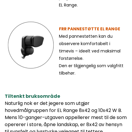
EL Range.
FRR PANNESTØTTE EL RANGE
Med pannestøtten kan du
observere komfortabelt i
timevis – ideelt ved maksimal
forstørrelse.
Den er tilgjengelig som valgfritt
tilbehør.
Tiltenkt bruksområde
Naturlig nok er det jegere som utgjør
hovedmålgruppen for EL Range 8x42 og 10x42 W B.
Mens 10-ganger-utgaven appellerer mest til de som
opererer i store, åpne landskap, er 8x42 av hensyn
til synsfelt og lysstyrke velegnet til tettere,