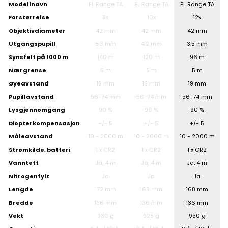
Modellnavn
EL Range TA
EL Range TA
EL Range TA
Forstørrelse
8x
10x
12x
Objektivdiameter
42 mm
42 mm
42 mm
Utgangspupill
5.3 mm
4.2 mm
3.5 mm
Synsfelt på 1000 m
140 m
120 m
96 m
Nærgrense
5 m
5 m
5 m
Øyeavstand
19 mm
19 mm
19 mm
Pupillavstand
56-74 mm
56-74 mm
56-74 mm
Lysgjennomgang
90 %
90 %
90 %
Diopterkompensasjon
+/- 5
+/- 5
+/- 5
Måleavstand
10 - 2000 m
10 - 2000 m
10 - 2000 m
Strømkilde, batteri
1 x CR2
1 x CR2
1 x CR2
Vanntett
Ja, 4 m
Ja, 4 m
Ja, 4 m
Nitrogenfylt
Ja
Ja
Ja
Lengde
172 mm
169 mm
168 mm
Bredde
136 mm
136 mm
136 mm
Vekt
930 g
925 g
930 g