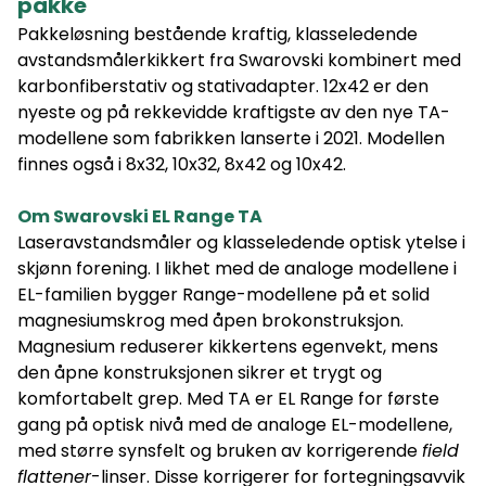
pakke
Pakkeløsning bestående kraftig, klasseledende
avstandsmålerkikkert fra Swarovski kombinert med
karbonfiberstativ og stativadapter. 12x42 er den
nyeste og på rekkevidde kraftigste av den nye TA-
modellene som fabrikken lanserte i 2021. Modellen
finnes også i 8x32, 10x32, 8x42 og 10x42.
Om Swarovski EL Range TA
Laseravstandsmåler og klasseledende optisk ytelse i
skjønn forening. I likhet med de analoge modellene i
EL-familien bygger Range-modellene på et solid
magnesiumskrog med åpen brokonstruksjon.
Magnesium reduserer kikkertens egenvekt, mens
den åpne konstruksjonen sikrer et trygt og
komfortabelt grep. Med TA er EL Range for første
gang på optisk nivå med de analoge EL-modellene,
med større synsfelt og bruken av korrigerende
field
flattener
-linser. Disse korrigerer for fortegningsavvik