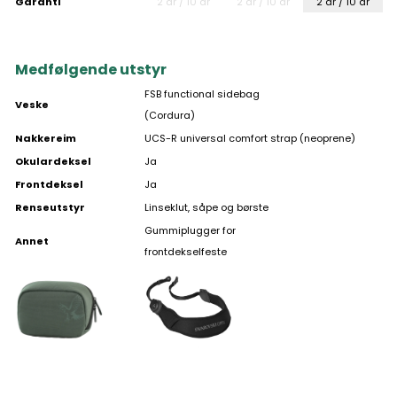
Garanti
2 år / 10 år
2 år / 10 år
2 år / 10 år
Medfølgende utstyr
FSB functional sidebag
Veske
(Cordura)
Nakkereim
UCS-R universal comfort strap (neoprene)
Okulardeksel
Ja
Frontdeksel
Ja
Renseutstyr
Linseklut, såpe og børste
Gummiplugger for
Annet
frontdekselfeste