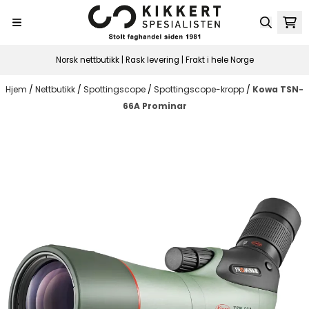
Hopp til innhold
Norsk nettbutikk | Rask levering | Frakt i hele Norge
Hjem
/
Nettbutikk
/
Spottingscope
/
Spottingscope-kropp
/
Kowa TSN-
66A Prominar