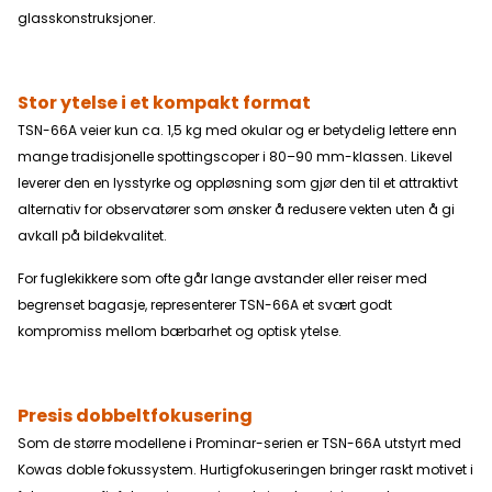
Nærgrense 3.5 m Øyeavstand 17 mm
glasskonstruksjoner.
Lysgjennomgang Ikke oppgitt Vanntett Ja
Nitrogenfylt Ja Lengde, inkl okular 365 mm Vekt, inkl.
okular 1500 g Garanti 10 år MEDFØLGENDE
UTSTYR Veske Nei (ekstrautstyr) Okulardeksel Nei
Frontdeksel Ja Renseutstyr Linseklut
Stor ytelse i et kompakt format
Utarbeidet av
TSN-66A veier kun ca. 1,5 kg med okular og er betydelig lettere enn
mange tradisjonelle spottingscoper i 80–90 mm-klassen. Likevel
leverer den en lysstyrke og oppløsning som gjør den til et attraktivt
alternativ for observatører som ønsker å redusere vekten uten å gi
avkall på bildekvalitet.
For fuglekikkere som ofte går lange avstander eller reiser med
begrenset bagasje, representerer TSN-66A et svært godt
kompromiss mellom bærbarhet og optisk ytelse.
Presis dobbeltfokusering
Som de større modellene i Prominar-serien er TSN-66A utstyrt med
Kowas doble fokussystem. Hurtigfokuseringen bringer raskt motivet i