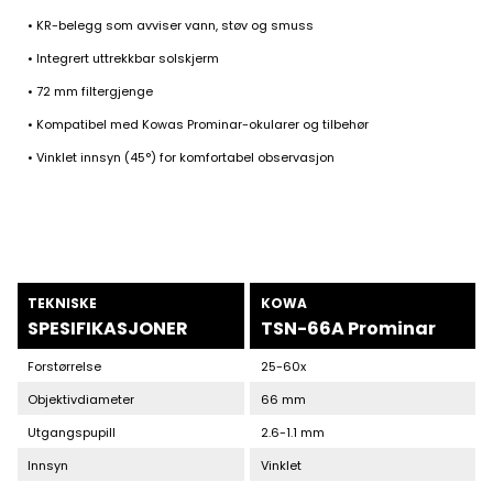
• KR-belegg som avviser vann, støv og smuss
• Integrert uttrekkbar solskjerm
• 72 mm filtergjenge
• Kompatibel med Kowas Prominar-okularer og tilbehør
• Vinklet innsyn (45°) for komfortabel observasjon
TEKNISKE
KOWA
SPESIFIKASJONER
TSN-66A Prominar
Forstørrelse
25-60x
Objektivdiameter
66 mm
På lager
På lager
Utgangspupill
2.6-1.1 mm
Innsyn
Vinklet