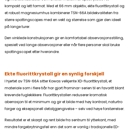
enklere å følge bevegelige fugler og samtidig oppnå kritisk
skarphet ved høye forstørrelser. Bygget for krevende
kompakt og lett format. Med et 66 mm objektiv, ekte fluorittkrystall og
forhold Huset er produsert i magnesiumlegering som gir høy
et robust magnesiumhus kombinerer TSN-66A bildekvaliteten fra
styrke og lav vekt. Kikkerten er vanntett og nitrogenfylt for å
motvirke innvendig duggdannelse under skiftende
større spottingscopes med en vekt og størrelse som gjør den ideell
værforhold. Frontlinsen er beskyttet av Kowas KR-belegg
på lange turer.
som effektivt avviser vann, støv, fett og smuss, noe som
gjør rengjøring enklere og bidrar til å opprettholde optimal
bildekvalitet i felt. Den integrerte solskjermen bidrar til å
Den vinklede konstruksjonen gir en komfortabel observasjonsstilling,
redusere strølys, mens 72 mm filtergjenge gir mulighet for
spesielt ved lange observasjoner eller når flere personer skal bruke
montering av beskyttelses- eller spesialfiltre. Kompatibel
med Kowas tilbehørssystem TSN-66A er fullt kompatibel
spottingscopet etter hverandre.
med Kowas omfattende utvalg av okularer, digiscoping-
adaptere og annet Prominar-tilbehør. Dette gjør
spottingscopet til en fleksibel plattform som kan tilpasses
både tradisjonell observasjon og fotografering gjennom
Ekte fluorittkrystall gir en synlig forskjell
spottingscopet. NØKKELDATA • 66 mm objektiv med
ekte fluorittkrystall • Eksepsjonell fargekorreksjon og høy
I hjertet av TSN-66A sitter Kowas velkjente XD-fluorittkrystall, et
kontrast • Kompakt og lett konstruksjon på ca. 1,5 kg
materiale som i flere tiår har gjort Prominar-serien til en favoritt blant
• Robust hus i magnesiumlegering • Vanntett og nitrogenfylt
• Presis dobbel fokusering med hurtig- og finfokus • KR-
krevende fuglekikkere. Fluorittkrystallen reduserer kromatisk
belegg som avviser vann, støv og smuss • Integrert
aberrasjon til et minimum og gir et bilde med høy kontrast, naturtro
uttrekkbar solskjerm • 72 mm filtergjenge • Kompatibel
med Kowas Prominar-okularer og tilbehør • Vinklet innsyn
farger og eksepsjonell detaljgjengivelse – selv ved høye forstørrelser.
(45°) for komfortabel observasjon TEKNISKE KOWA
SPESIFIKASJONER TSN-66A Prominar Forstørrelse 25-
Resultatet er et skarpt og rent bilde fra sentrum til ytterkant, med
60x Objektivdiameter 66 mm Utgangspupill 2.6-1.1 mm
Innsyn Vinklet Synsfelt på 1000 m 42-23 m
mindre fargebrytningsfeil enn det som er vanlig i tradisjonelle ED-