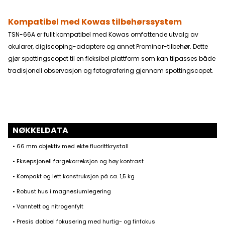
Kompatibel med Kowas tilbehørssystem
TSN-66A er fullt kompatibel med Kowas omfattende utvalg av
okularer, digiscoping-adaptere og annet Prominar-tilbehør. Dette
gjør spottingscopet til en fleksibel plattform som kan tilpasses både
tradisjonell observasjon og fotografering gjennom spottingscopet.
NØKKELDATA
• 66 mm objektiv med ekte fluorittkrystall
• Eksepsjonell fargekorreksjon og høy kontrast
• Kompakt og lett konstruksjon på ca. 1,5 kg
• Robust hus i magnesiumlegering
• Vanntett og nitrogenfylt
• Presis dobbel fokusering med hurtig- og finfokus