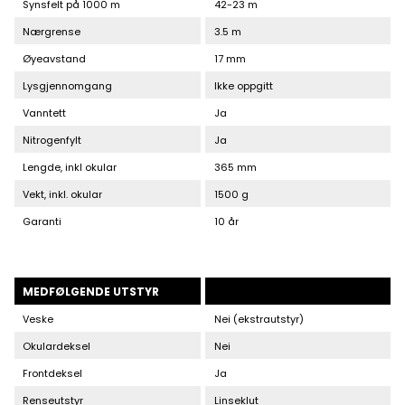
Synsfelt på 1000 m
42-23 m
Nærgrense
3.5 m
Øyeavstand
17 mm
Lysgjennomgang
Ikke oppgitt
Vanntett
Ja
Nitrogenfylt
Ja
Lengde, inkl okular
365 mm
Vekt, inkl. okular
1500 g
Garanti
10 år
MEDFØLGENDE UTSTYR
Veske
Nei (ekstrautstyr)
Okulardeksel
Nei
Frontdeksel
Ja
Renseutstyr
Linseklut