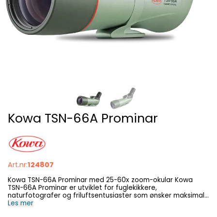
Kowa TSN-66A Prominar
Art.nr:
124807
Kowa TSN-66A Prominar med 25-60x zoom-okular Kowa
TSN-66A Prominar er utviklet for fuglekikkere,
naturfotografer og friluftsentusiaster som ønsker maksimal
optisk ytelse i et kompakt og lett format. Med et 66 mm
Les mer
objektiv, ekte fluorittkrystall og et robust magnesiumhus