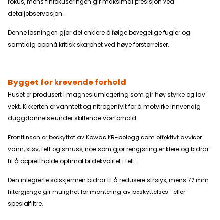
fokus, mens finfokuseringen gir maksimal presisjon ved
detaljobservasjon.
Denne løsningen gjør det enklere å følge bevegelige fugler og
samtidig oppnå kritisk skarphet ved høye forstørrelser.
Bygget for krevende forhold
Huset er produsert i magnesiumlegering som gir høy styrke og lav
vekt. Kikkerten er vanntett og nitrogenfylt for å motvirke innvendig
duggdannelse under skiftende værforhold.
Frontlinsen er beskyttet av Kowas KR-belegg som effektivt avviser
vann, støv, fett og smuss, noe som gjør rengjøring enklere og bidrar
til å opprettholde optimal bildekvalitet i felt.
Den integrerte solskjermen bidrar til å redusere strølys, mens 72 mm
filtergjenge gir mulighet for montering av beskyttelses- eller
spesialfiltre.