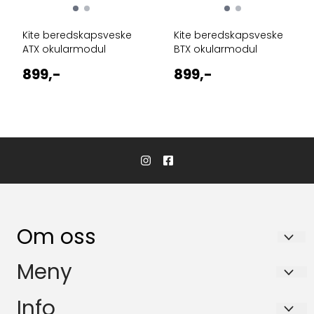
Kite beredskapsveske
Kite beredskapsveske
ATX okularmodul
BTX okularmodul
899,-
899,-
Om oss
KikkertSpesialisten AS
Meny
Ingvald Ystgaards veg 15
Salgsbetingelser
Info
7047 Trondheim