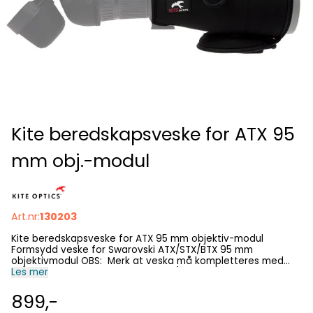
Kite beredskapsveske for ATX 95
mm obj.-modul
Art.nr:
130203
Kite beredskapsveske for ATX 95 mm objektiv-modul
Formsydd veske for Swarovski ATX/STX/BTX 95 mm
objektivmodul OBS: Merk at veska må kompletteres med
egen veske for valgt okularmodul (se relaterte produkter
Les mer
nederst på denne siden) for å "bygge" en komplett
beredskapsveske. OM KOPIRETTIGHETER OG
899,-
ÅNDSVERKSLOVEN KikkertSpesialisten AS bruker betydelige