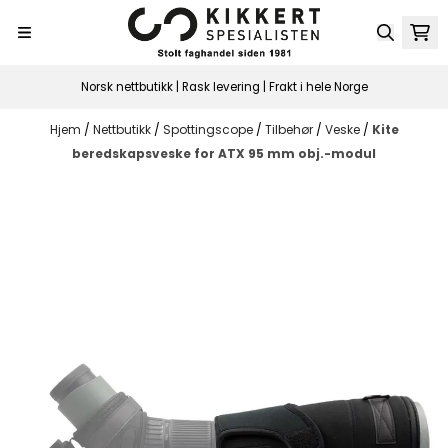
Hopp til innhold
Norsk nettbutikk | Rask levering | Frakt i hele Norge
Hjem
/
Nettbutikk
/
Spottingscope
/
Tilbehør
/
Veske
/
Kite
beredskapsveske for ATX 95 mm obj.-modul