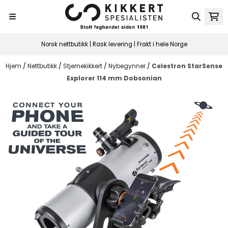
Hopp til innhold
Norsk nettbutikk | Rask levering | Frakt i hele Norge
Hjem
/
Nettbutikk
/
Stjernekikkert
/
Nybegynner
/
Celestron StarSense
Explorer 114 mm Dobsonian