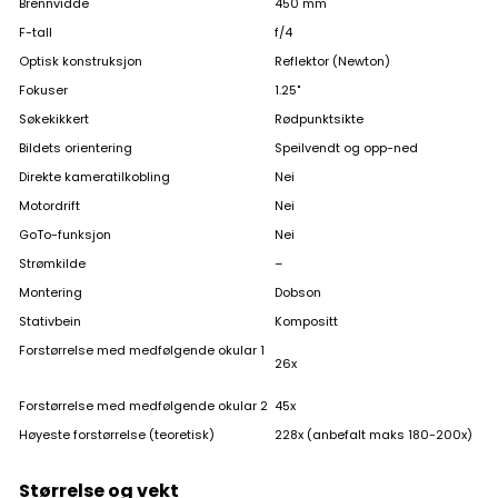
Brennvidde
450 mm
F-tall
f/4
Optisk konstruksjon
Reflektor (Newton)
Fokuser
1.25"
Søkekikkert
Rødpunktsikte
Bildets orientering
Speilvendt og opp-ned
Direkte kameratilkobling
Nei
Motordrift
Nei
GoTo-funksjon
Nei
Strømkilde
–
Montering
Dobson
Stativbein
Kompositt
Forstørrelse med medfølgende okular 1
26x
Forstørrelse med medfølgende okular 2
45x
Høyeste forstørrelse (teoretisk)
228x (anbefalt maks 180-200x)
Størrelse og vekt