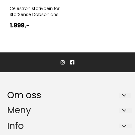
Celestron stativbein for
StarSense Dobsonians
1.999,-
Om oss
KikkertSpesialisten AS
Meny
Ingvald Ystgaards veg 15
Salgsbetingelser
Info
7047 Trondheim
Personvern