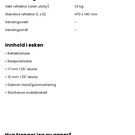
Vekt reflektor (uten utstyr)
1,9 kg
Størrelse reflektor (L x D)
470 x 140 mm
På lager
Sendingsvekt
–
Sendingsmål
–
Innhold i esken
• Reflektortube
• Rødpunktsikte
• 17 mm 1.25" okular
• 10 mm 1.25" okular
• Dobson-bord/gulvmontering
• StarSense mobilbrakett
Hva trenger jeg av apper?