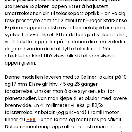
gjør det enklere å oppnå høye forstørrelser uten at man må
StarSense Explorer-appen. Etter å ha justert
ty til kraftige okular. På den negative siden påvirker det
smarttelefonen din til teleskopets optikk – en veldig
blendertallet negativt og derigjennom den reelle lysstyrken
på tuben. Dette gjør modellen dårligere egnet til deep sky
rask prosedyre som tar 2 minutter – lager StarSense
(stjernetåker o.l.) enn det de ytre spesifikasjonene på tuben
Explorer-appen en liste over himmelobjekter som er
skulle tilsi. Sist men ikke minst medfører forstørrerelementet
at tuben ikke lar seg kollimere med laserkollimator, så skal
synlige for øyeblikket. Etter du har gjort valgene dine,
man kollimere må man bruke en analog cheshire-kollimator.
vil det dukke opp piler på telefonen din som veileder
Fra et optisk ståsted anser vi derfor Dobsonian som det
optisk overlegne valget mellom disse to, især hvis du skal
deg om hvordan du skal flytte teleskopet. Når
studere deep sky. Kollimering Dette er en speilbasert modell
objektet er klart til å vises, blir siktet som vises i
hvis primær- og sekundærspeil krever jevnlig vedlikehold
(kollimering). Grunnet vibrasjoner, temperatursvingninger o.l.
appen grønn.
vil speilene over tid komme ut av kurs. For å ivareta
tilfredsstillende optisk ytelse over tid anbefaler vi derfor at
du kjøper til et kollimeringsokular ( se relaterte produkter
Denne modellen leveres med to Kellner-okular på 10
nederst på denne siden ). Brukernivå for denne modellen
og 17 mm. Disse gir hhv. 45 og 26 ganger
Vil du vite hvorfor vi har gitt denne modellen dette
brukernivået, se HER . Spesifikasjoner Produsent Celestron
forstørrelse. Ønsker man å øke styrken, eks. for
Modellnavn StarSense Explorer 114 Dobsonian
planetstudier, kan man kjøpe til et okular med lavere
Objektivdiameter 114 mm Brennvidde 450 mm F-tall f/4
Optisk konstruksjon Reflektor (Newton) Fokuser 1.25"
brennvidde. En 4-millimeter vil eks. gi 112,5x
Søkekikkert Rødpunktsikte Bildets orientering Speilvendt og
forstørrelse. Anbefalt (og prisverd) firemillimeter
opp-ned Direkte kameratilkobling Nei Motordrift Nei GoTo-
funksjon Nei Strømkilde – Montering Dobson Stativbein
finner du
HER
. Tuben følges og monteres på såkalt
Kompositt Forstørrelse med medfølgende okular 1 26x
Dobson-montering; oppkalt etter astronomen og
Forstørrelse med medfølgende okular 2 45x Høyeste
forstørrelse (teoretisk) 228x (anbefalt maks 180-200x)