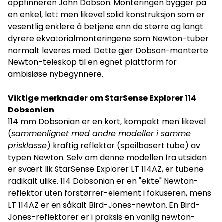
oppfinneren John Dobson. Monteringen bygger på
Størrelse og vekt Vekt reflektor (uten utstyr) 1,9 kg
en enkel, lett men likevel solid konstruksjon som er
Størrelse reflektor (L x D) 470 x 140 mm Sendingsvekt –
Sendingsmål – Innhold i esken • Reflektortube •
vesentlig enklere å betjene enn de større og langt
Rødpunktsikte • 17 mm 1.25" okular • 10 mm 1.25" okular •
dyrere ekvatorialmonteringene som Newton-tuber
Dobson-bord/gulvmontering • StarSense mobilbrakett
Hva trenger jeg av apper? Du vil behøve en app som
normalt leveres med. Dette gjør Dobson-monterte
heter StarSense Explorer og du kan laste den ned herfra:
Newton-teleskop til en egnet plattform for
Android: Last ned iPhone: Last ned
ambisiøse nybegynnere.
Viktige merknader om StarSense Explorer 114
Dobsonian
114 mm Dobsonian er en kort, kompakt men likevel
(
sammenlignet med andre modeller i samme
prisklasse
) kraftig reflektor (speilbasert tube) av
typen Newton. Selv om denne modellen fra utsiden
er svært lik StarSense Explorer LT 114AZ, er tubene
radikalt ulike. 114 Dobsonian er en "ekte" Newton-
reflektor uten forstørrer-element i fokuseren, mens
LT 114AZ er en såkalt Bird-Jones-newton. En Bird-
Jones-reflektorer er i praksis en vanlig newton-