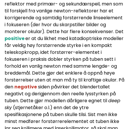
reflektor med primær- og sekundærspeil, men som
til forskjell fra vanlige newton-reflektorer har et
korrigerende og samtidig forstørrende linseelement
i fokuseren (der hvor du skarpstiller bilder og
monterer okular). Dette har flere konsekvenser. Det
positive
er at du likhet med katadioptriske modeller
får veldig høy forstørrende styrke i en kompakt
teleskopkropp, idet forstørrer-elementet i
fokuseren i praksis dobler styrken på tuben sett i
forhold en vanlig newton med samme lengde- og
breddemål. Dette gjør det enklere å oppnå høye
forstørrelser uten at man må ty til kraftige okular. På
den
negative
siden påvirker det blendertallet
negativt og derigjennom den reelle lysstyrken på
tuben. Dette gjør modellen dårligere egnet til
deep
sky
(stjernetåker o.l.) enn det de ytre
spesifikasjonene på tuben skulle tilsi. Sist men ikke
minst medfører forstørrerelementet at tuben ikke
lar seg kollimere med laserkollimator, så skal man