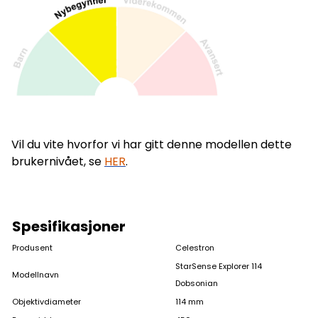
Vil du vite hvorfor vi har gitt denne modellen dette
brukernivået, se
HER
.
Spesifikasjoner
Produsent
Celestron
StarSense Explorer 114
Modellnavn
Dobsonian
Objektivdiameter
114 mm