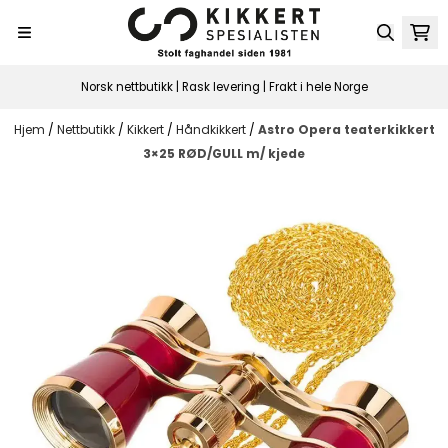
Hopp til innhold
Norsk nettbutikk | Rask levering | Frakt i hele Norge
Hjem
/
Nettbutikk
/
Kikkert
/
Håndkikkert
/
Astro Opera teaterkikkert
3×25 RØD/GULL m/ kjede