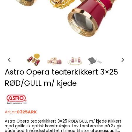
Astro Opera teaterkikkert 3×25
RØD/GULL m/ kjede
Art.nr:
0325ARK
Astro Opera teaterkikkert 3×25 RØD/GULL m/ kjede Kikkert
med galileisk optisk konstruksjon. Lav forstørrelse på 3x gir
både god frihåndsstabilitet i tillegg til stor utgangspupill