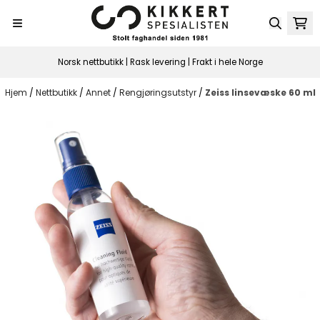
Hopp til innhold
Norsk nettbutikk | Rask levering | Frakt i hele Norge
Hjem
/
Nettbutikk
/
Annet
/
Rengjøringsutstyr
/
Zeiss linsevæske 60 ml