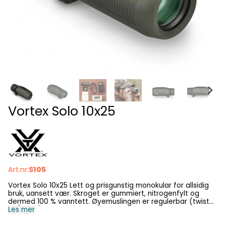
Vortex Solo 10x25
Art.nr:
S105
Vortex Solo 10x25 Lett og prisgunstig monokular for allsidig
bruk, uansett vær. Skroget er gummiert, nitrogenfylt og
dermed 100 % vanntett. Øyemuslingen er regulerbar (twist
up/down) og gir således god synskomfort også for deg som
Les mer
bruker briller. Alle ytre linseoverflater er behandlet med
flerlags antirefleksbelegg. Vortex' patenterte SD-system