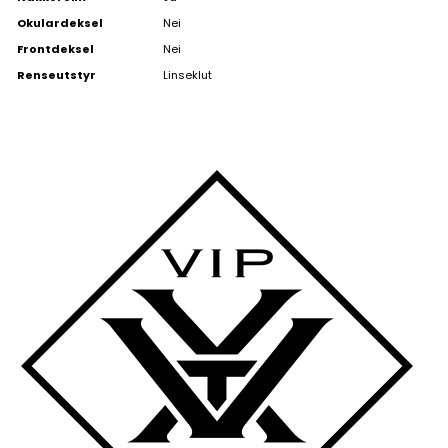
Okulardeksel
Nei
Frontdeksel
Nei
Renseutstyr
Linseklut