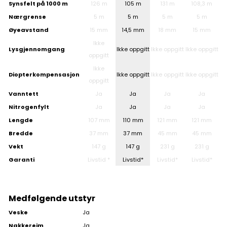
Synsfelt på 1000 m
126 m
105 m
131 m
108,3 m
Nærgrense
5 m
5 m
5 m
5 m
Øyeavstand
15 mm
14,5 mm
18 mm
15 mm
Ikke
Lysgjennomgang
Ikke oppgitt
Ikke oppgitt
Ikke oppgitt
oppgitt
Ikke
Diopterkompensasjon
Ikke oppgitt
Ikke oppgitt
Ikke oppgitt
oppgitt
Vanntett
Ja
Ja
Ja
Ja
Nitrogenfylt
Ja
Ja
Ja
Ja
Lengde
107 mm
110 mm
121 mm
121 mm
Bredde
37 mm
37 mm
45 mm
45 mm
Vekt
147 g
147 g
231 g
231 g
Garanti
Livstid *
Livstid*
Livstid*
Livstid*
Medfølgende utstyr
Veske
Ja
Nakkereim
Ja