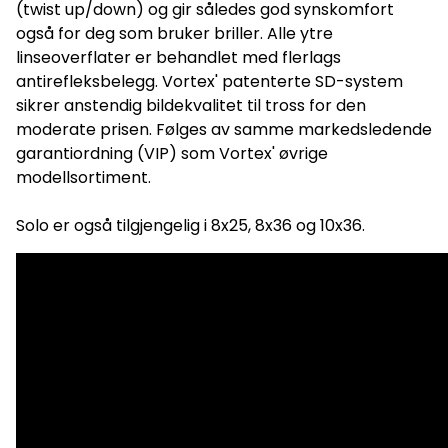
(twist up/down) og gir således god synskomfort
norskspråklige produkttekster, derfor er teksten ovenfor i sin
helhet forfattet av oss. Vi står også for mye av grafikken og
også for deg som bruker briller. Alle ytre
bildematerialet selv – også produktbilder og bilder av
linseoverflater er behandlet med flerlags
produktene i bruk. Bilder og bildemateriale vi har produsert
selv er merket med vår logo. Alt annet bildemateriale er vi
antirefleksbelegg. Vortex' patenterte SD-system
gitt tillatelse av importører/distributører/produsenter til å
sikrer anstendig bildekvalitet til tross for den
bruke. All kopiering av tekst og opphavsbeskyttede bilder fra
vårt nettsted er å anse som et brudd på åndsverksloven og
moderate prisen. Følges av samme markedsledende
vil bli håndtert deretter. Det kreves skriftlig samtykke fra
garantiordning (VIP) som Vortex' øvrige
KikkertSpesialisten AS om slikt materiale skal kopieres fra
vårt nettsted.
modellsortiment.
Solo er også tilgjengelig i 8x25, 8x36 og 10x36.