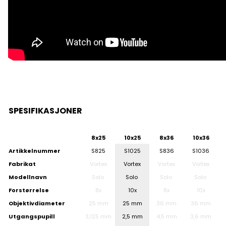
SPESIFIKASJONER
8x25
10x25
8x36
10x36
Artikkelnummer
S825
S1025
S836
S1036
Fabrikat
Vortex
Vortex
Vortex
Vortex
Modellnavn
Solo
Solo
Solo
Solo
Forstørrelse
8x
10x
8x
10x
Objektivdiameter
25 mm
25 mm
36 mm
36 mm
Utgangspupill
3,125 mm
2,5 mm
4,5 mm
3,6 mm