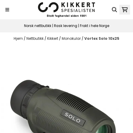
Hopp til innhold
Norsk nettbutikk | Rask levering | Frakt i hele Norge
Hjem
/
Nettbutikk
/
Kikkert
/
Monokular
/
Vortex Solo 10x25