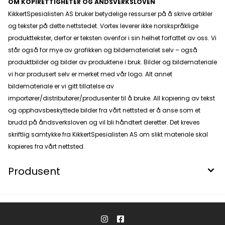
OM KOPIRETTIGHETER OG ÅNDSVERKSLOVEN
KikkertSpesialisten AS bruker betydelige ressurser på å skrive artikler
og tekster på dette nettstedet. Vortex leverer ikke norskspråklige
produkttekster, derfor er teksten ovenfor i sin helhet forfattet av oss. Vi
står også for mye av grafikken og bildematerialet selv – også
produktbilder og bilder av produktene i bruk. Bilder og bildemateriale
vi har produsert selv er merket med vår logo. Alt annet
bildemateriale er vi gitt tillatelse av
importører/distributører/produsenter til å bruke. All kopiering av tekst
og opphavsbeskyttede bilder fra vårt nettsted er å anse som et
brudd på åndsverksloven og vil bli håndtert deretter. Det kreves
skriftlig samtykke fra KikkertSpesialisten AS om slikt materiale skal
kopieres fra vårt nettsted.
Produsent