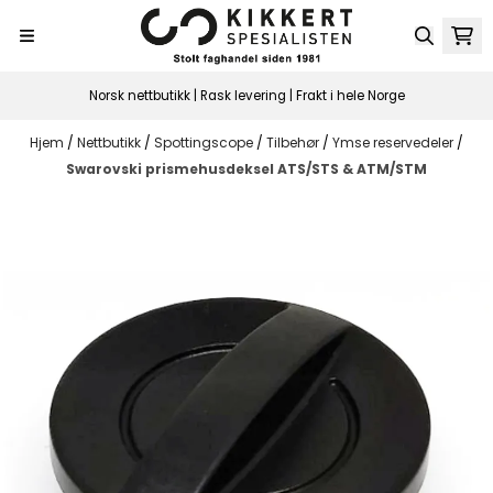
Hopp til innhold
Norsk nettbutikk | Rask levering | Frakt i hele Norge
Hjem
/
Nettbutikk
/
Spottingscope
/
Tilbehør
/
Ymse reservedeler
/
Swarovski prismehusdeksel ATS/STS & ATM/STM