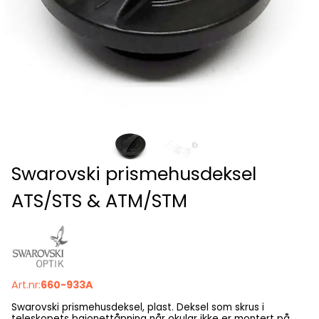
Swarovski prismehusdeksel
ATS/STS & ATM/STM
Art.nr:
660-933A
Swarovski prismehusdeksel, plast. Deksel som skrus i
teleskopets bajonettåpning når okular ikke er montert på