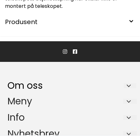
montert på teleskopet.
Produsent
Om oss
KikkertSpesialisten AS
Meny
Ingvald Ystgaards veg 15
Salgsbetingelser
Info
7047 Trondheim
Personvern
Salgsbetingelser
Nyhetsbrev
Org. nr. 971146761
Miljøprofil