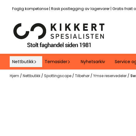
Hopp til innhold
Faglig kompetanse | Rask postlegging av lagervarer | Gratis frakt 
Nettbutikk
Temasider
Nyhetsarkiv
Service o
Hjem
/
Nettbutikk
/
Spottingscope
/
Tilbehør
/
Ymse reservedeler
/
Sw