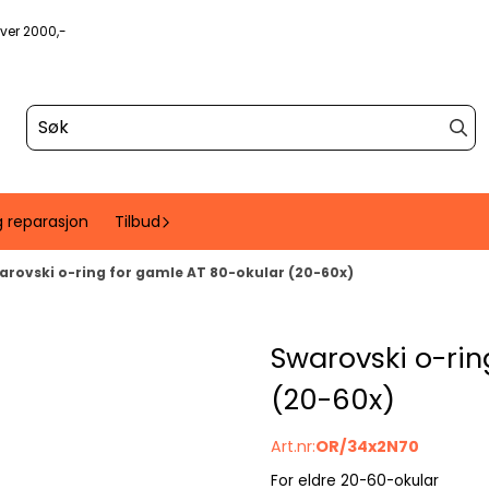
over 2000,-
g reparasjon
Tilbud
arovski o-ring for gamle AT 80-okular (20-60x)
Swarovski o-rin
(20-60x)
Art.nr:
OR/34x2N70
For eldre 20-60-okular