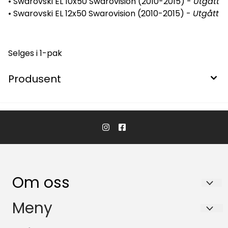
• Swarovski EL 10x50 Swarovision (2010-2015) -
Utgått
• Swarovski EL 12x50 Swarovision (2010-2015) -
Utgått
Selges i 1-pak
Produsent
Om oss
KikkertSpesialisten AS
Meny
Ingvald Ystgaards veg 15