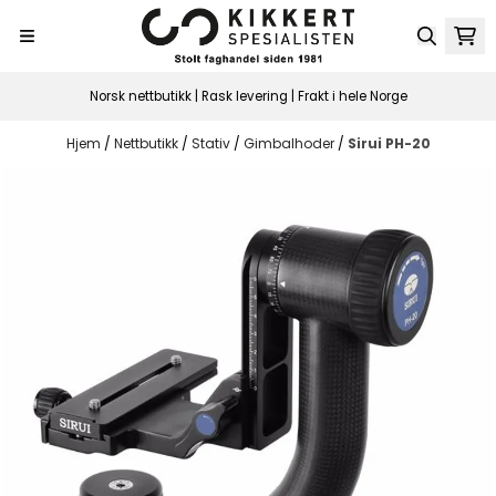
Hopp til innhold
Norsk nettbutikk | Rask levering | Frakt i hele Norge
Hjem
/
Nettbutikk
/
Stativ
/
Gimbalhoder
/
Sirui PH-20