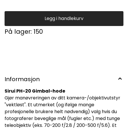
Ideelt for sports- og dyre/naturfotografering. Hurtigfestet
er ArcaSwiss-kompatibelt. Spesifikasjoner Artikkelnummer:
4530000107 Fabrikat: Sirui Modellnavn: PH-20 Kamerafeste:
Hurtigfeste med skruklemme Hurtigfesteplate: 120 mm
Legg i handlekurv
(type: Arca-Swiss) Lastekapasitet: 20 kg (ifølge produsent)
Vekt: 1300 g inkludert hurtigfeste Størrelse (BxLxH: 120 x 230 x
På lager
: 150
230 mm) Gjengehull i sokkel: 3/8" Farge: Svart Garanti: 6 år
Informasjon
Sirui PH-20 Gimbal-hode
Gjør manøvreringen av ditt kamera-/objektivutstyr
"vektløst". Et utmerket (og ifølge mange
profesjonelle brukere helt nødvendig) valg hvis du
fotograferer beveglige mål (fugler etc.) med tunge
teleobjektiv (eks. 70-200 f/2.8 / 200-500 f/5.6). Et