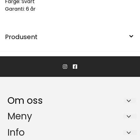
Farge: Svart
Garanti: 6 år
Produsent
Om oss
KikkertSpesialisten AS
Meny
Ingvald Ystgaards veg 15
Salgsbetingelser
Info
7047 Trondheim
Personvern