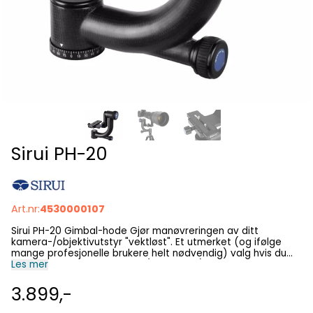
Sirui PH-20
Art.nr:
4530000107
Sirui PH-20 Gimbal-hode Gjør manøvreringen av ditt
kamera-/objektivutstyr "vektløst". Et utmerket (og ifølge
mange profesjonelle brukere helt nødvendig) valg hvis du
fotograferer beveglige mål (fugler etc.) med tunge
Les mer
teleobjektiv (eks. 70-200 f/2.8 / 200-500 f/5.6). Et
gimbalhode sikrer at utstyret hele tiden er i perfekt balanse,
3.899,-
og gjør stativmonteringen mindre disponert for velt. En
kombinasjon av karbon og aluminium gjør lett og slitesterkt.