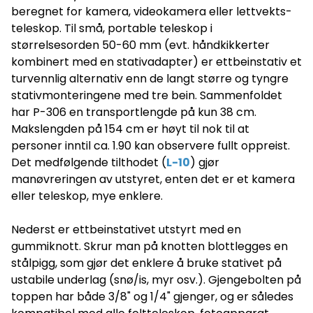
beregnet for kamera, videokamera eller lettvekts-
teleskop. Til små, portable teleskop i
størrelsesorden 50-60 mm (evt. håndkikkerter
kombinert med en stativadapter) er ettbeinstativ et
turvennlig alternativ enn de langt større og tyngre
stativmonteringene med tre bein. Sammenfoldet
har P-306 en transportlengde på kun 38 cm.
Makslengden på 154 cm er høyt til nok til at
personer inntil ca. 1.90 kan observere fullt oppreist.
Det medfølgende tilthodet (
L-10
) gjør
manøvreringen av utstyret, enten det er et kamera
eller teleskop, mye enklere.
Nederst er ettbeinstativet utstyrt med en
gummiknott. Skrur man på knotten blottlegges en
stålpigg, som gjør det enklere å bruke stativet på
ustabile underlag (snø/is, myr osv.). Gjengebolten på
toppen har både 3/8" og 1/4" gjenger, og er således