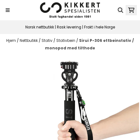
Hopp til innhold
Norsk nettbutikk | Rask levering | Frakt i hele Norge
Hjem
/
Nettbutikk
/
Stativ
/
Stativbein
/
Sirui P-306 ettbeinstativ /
monopod med tilthode