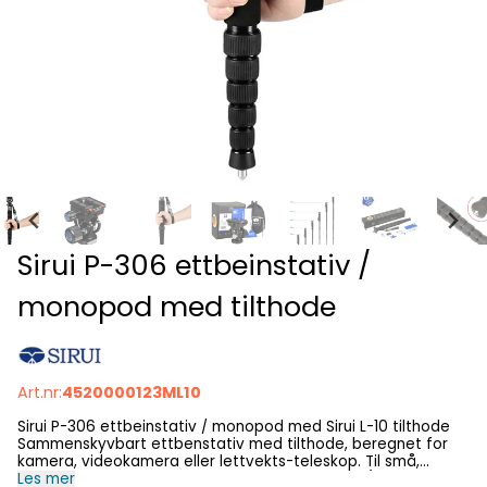
Sirui P-306 ettbeinstativ /
monopod med tilthode
Art.nr:
4520000123ML10
Sirui P-306 ettbeinstativ / monopod med Sirui L-10 tilthode
Sammenskyvbart ettbenstativ med tilthode, beregnet for
kamera, videokamera eller lettvekts-teleskop. Til små,
portable teleskop i størrelsesorden 50-60 mm (evt.
Les mer