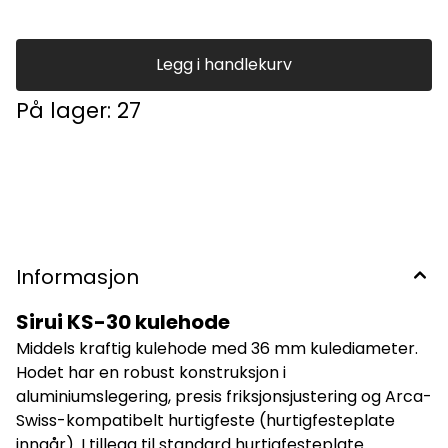
lås Spesifikasjoner Artikkelnummer: 127826 Fabrikat: Sirui
Modellnavn: KS-30 Kamerafeste: Hurtigfeste med
skruklemme Hurtigfesteplate: Sirui (type: Arca-Swiss)
Lastekapasitet: 20 kg (ifølge produsent) Vekt: 464 g
Legg i handlekurv
inkludert hurtigfeste Høyde: 88 mm Kulediameter: Φ 36 mm
Panoreringssokkel, diameter: Φ Ikke oppgitt av produsent
På lager
: 27
Friksjonskontroll: Ja Gjengehull i sokkel: 3/8" Farge: Svart
Garanti: 6 år
Informasjon
Sirui KS-30 kulehode
Middels kraftig kulehode med 36 mm kulediameter.
Hodet har en robust konstruksjon i
aluminiumslegering, presis friksjonsjustering og Arca-
Swiss-kompatibelt hurtigfeste (hurtigfesteplate
inngår). I tillegg til standard hurtigfesteplate