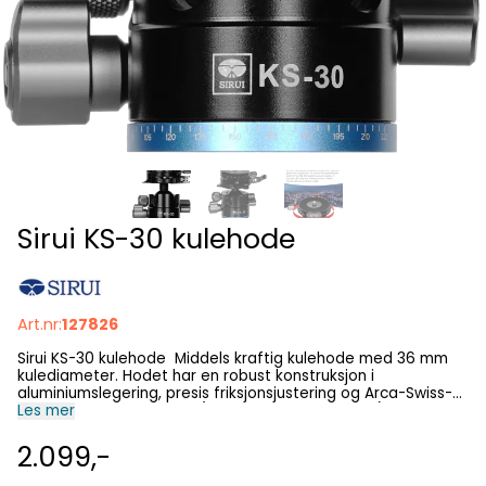
Sirui KS-30 kulehode
Art.nr:
127826
Sirui KS-30 kulehode Middels kraftig kulehode med 36 mm
kulediameter. Hodet har en robust konstruksjon i
aluminiumslegering, presis friksjonsjustering og Arca-Swiss-
kompatibelt hurtigfeste (hurtigfesteplate inngår). I tillegg til
Les mer
standard hurtigfesteplate ledsages hodet av en egen
panoreringsbase (se produktbilder). Nøkkeldata • Innebygd
2.099,-
vater/libeller • Integrert 360 graders skala i kulehodets
sokkel • ArcaSwiss-basert hurtigfeste med skruklemme og