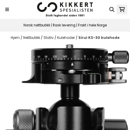
Hopp til innhold
Norsk nettbutikk | Rask levering | Frakt i hele Norge
Hjem
/
Nettbutikk
/
Stativ
/
Kulehoder
/
Sirui KS-30 kulehode