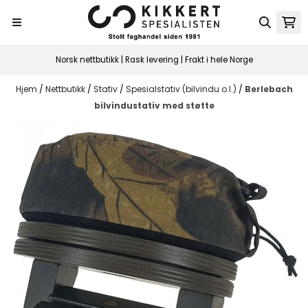
Hopp til innhold
Norsk nettbutikk | Rask levering | Frakt i hele Norge
Hjem
/
Nettbutikk
/
Stativ
/
Spesialstativ (bilvindu o.l.)
/
Berlebach
bilvindustativ med støtte