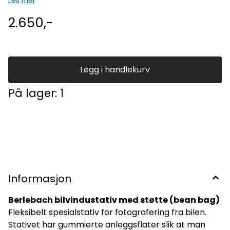
vindusglasset. Den sirkulære topp-platen som bærer
Les mer
støtteposen kan både tiltes (opp-ned) og panoreres
(sideveis). Begge deler kan låses med en egen låsehendel.
2.650,-
Borelås sikrer at støtteposen ikke sklir av under bruk. Posen
har et eget borrelåsbånd slik at du kan sikre kamerahus og
objektiv til bilvindustativet.
Legg i handlekurv
På lager
: 1
Informasjon
Berlebach bilvindustativ med støtte (bean bag)
Fleksibelt spesialstativ for fotografering fra bilen.
Stativet har gummierte anleggsflater slik at man