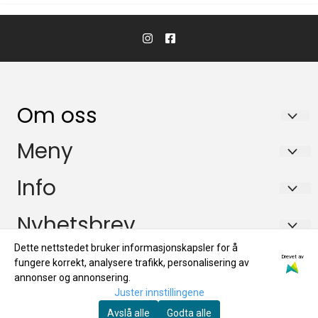
Om oss
KikkertSpesialisten AS
Meny
Ingvald Ystgaards veg 15
Salgsbetingelser
Info
7047 Trondheim
Personvern
Salgsbetingelser
Nyhetsbrev
Org. nr. 971146761
Miljøprofil
Personvern
Tlf:
72884800
Registrer deg for å motta nyheter og tilbud!
Dette nettstedet bruker informasjonskapsler for å
Drevet av
E-post
fungere korrekt, analysere trafikk, personalisering av
Miljøprofil
mail@kikkertspesialisten.no
annonser og annonsering.
Juster innstillingene
Avslå alle
Godta alle