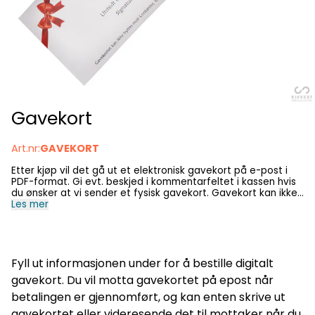
Gavekort
Art.nr:
GAVEKORT
Etter kjøp vil det gå ut et elektronisk gavekort på e-post i
PDF-format. Gi evt. beskjed i kommentarfeltet i kassen hvis
du ønsker at vi sender et fysisk gavekort. Gavekort kan ikke
løses inn i kontanter. Hele summen på gavekortet må brukes,
Les mer
vi har dessverre ingen mulighet til å skrive ut tilgodelapp på
et evt. restbeløp. OBS: En evt. melding til gavekortmottaker
er for øyeblikket ikke mulig hvis man ønsker tilsendt fysisk
gavekort.
Fyll ut informasjonen under for å bestille digitalt
gavekort. Du vil motta gavekortet på epost når
betalingen er gjennomført, og kan enten skrive ut
gavekortet eller videresende det til mottaker når du