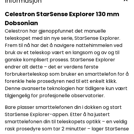
Informasjon
Monteringen bygger på en enkel, lett men likevel solid
konstruksjon som er vesentlig enklere å betjene enn de
større og langt dyrere ekvatorialmonteringene som Newton-
Celestron StarSense Explorer 130 mm
tuber normalt leveres med. Dette gjør Dobson-monterte
Newton-teleskop til en egnet plattform for ambisiøse
Dobsonian
nybegynnere. 130 mm objektivåpning innebærer at denne
Celestron har gjenoppfunnet det manuelle
modellen samler 30 % mer lys enn "lillebror" StarSense
Explorer 114 Dobsonian. Kollimering Dette er en speilbasert
teleskopet med sin nye serie, StarSense Explorer.
modell hvis primær- og sekundærspeil krever jevnlig
Frem til nå har det å navigere nattehimmelen ved
vedlikehold (kollimering). Grunnet vibrasjoner,
temperatursvingninger o.l. vil speilene over tid komme ut av
bruk av et teleskop vært en langsom og av og til
kurs. For å ivareta tilfredsstillende optisk ytelse over
ganske komplisert prosess. StarSense Explorer
tid anbefaler vi derfor at du kjøper til et kollimeringsokular (
se relaterte produkter nederst på denne siden ). Brukernivå
endrer alt dette – det er verdens første
for denne modellen Vil du vite hvorfor vi har gitt denne
forbrukerteleskop som bruker en smarttelefon for å
modellen dette brukernivået, se HER . Spesifikasjoner
Produsent Celestron Modellnavn StarSense Explorer 130
forenkle hele prosedyren ned til ett enkelt klikk.
mm Dobsonian Objektivdiameter 130 mm Brennvidde 650
Denne avanserte teknologien har tidligere kun vært
mm F-tall f/5 Optisk konstruksjon Reflektor (Newton) Fokuser
1.25" Søkekikkert Rødpunktsikte Bildets orientering Speilvendt
tilgjengelig for profesjonelle observatorier.
og opp-ned Direkte kameratilkobling Nei Motordrift Nei
GoTo-funksjon Nei Strømkilde – Montering Dobson Stativbein
Bare plasser smarttelefonen din i dokken og start
Kompositt Forstørrelse med medfølgende okular 1 26x
Forstørrelse med medfølgende okular 2 65x Høyeste
StarSense Explorer-appen. Etter å ha justert
forstørrelse (teoretisk) 260x (anbefalt maks 180-200x)
smarttelefonen din til teleskopets optikk – en veldig
Størrelse og vekt Vekt reflektor (uten utstyr) 3,72 kg
Størrelse reflektor (L x D) 616x165 mm Sendingsvekt –
rask prosedyre som tar 2 minutter – lager StarSense
Sendingsmål – Innhold i esken • Reflektortube •