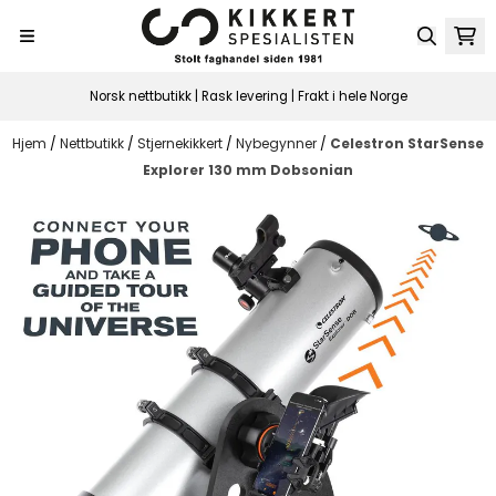
Hopp til innhold
Norsk nettbutikk | Rask levering | Frakt i hele Norge
Hjem
/
Nettbutikk
/
Stjernekikkert
/
Nybegynner
/
Celestron StarSense
Explorer 130 mm Dobsonian