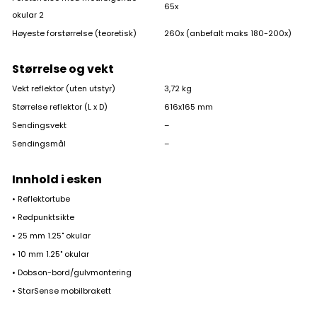
65x
okular 2
Høyeste forstørrelse (teoretisk)
260x (anbefalt maks 180-200x)
Størrelse og vekt
Vekt reflektor (uten utstyr)
3,72 kg
Størrelse reflektor (L x D)
616x165 mm
På lager
Sendingsvekt
–
Sendingsmål
–
Innhold i esken
• Reflektortube
• Rødpunktsikte
• 25 mm 1.25" okular
• 10 mm 1.25" okular
• Dobson-bord/gulvmontering
• StarSense mobilbrakett