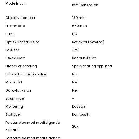
Modellnavn
mm Dobsonian
Objektivdiameter
130 mm
Brennvidde
650 mm
F-tall
f/5
Optisk konstruksjon
Reflektor (Newton)
Fokuser
1.25"
Søkekikkert
Rødpunktsikte
Bildets orientering
Speilvendt og opp-ned
Direkte kameratilkobling
Nei
Motordrift
Nei
GoTo-funksjon
Nei
Strømkilde
–
Montering
Dobson
Stativbein
Kompositt
Forstørrelse med medfølgende
26x
okular 1
Forstørrelse med medfølgende