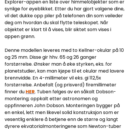
Explorer-appen en liste over himmelobjekter som er
Rødpunktsikte • 25 mm 1.25" okular • 10 mm 1.25" okular •
Dobson-bord/gulvmontering • StarSense mobilbrakett
synlige for øyeblikket. Etter du har gjort valgene dine,
Hva trenger jeg av apper? Du vil behøve en app som
vil det dukke opp piler på telefonen din som veileder
heter StarSense Explorer og du kan laste den ned herfra:
Android: Last ned iPhone: Last ned
deg om hvordan du skal flytte teleskopet. Når
objektet er klart til å vises, blir siktet som vises i
appen grønn.
Denne modellen leveres med to Kellner-okular på 10
og 25 mm. Disse gir hhv. 65 og 26 ganger
forstørrelse. Ønsker man å øke styrken, eks. for
planetstudier, kan man kjøpe til et okular med lavere
brennvidde. En 4-millimeter vil eks. gi 112,5x
forstørrelse. Anbefalt (og prisverd) firemillimeter
finner du
HER
. Tuben følges av en såkalt Dobson-
montering; oppkalt etter astronomen og
oppfinneren John Dobson. Monteringen bygger på
en enkel, lett men likevel solid konstruksjon som er
vesentlig enklere å betjene enn de større og langt
dyrere ekvatorialmonteringene som Newton-tuber