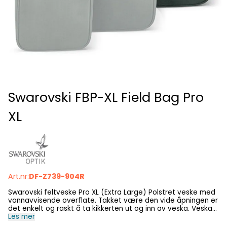
Swarovski FBP-XL Field Bag Pro
XL
Art.nr:
DF-Z739-904R
Swarovski feltveske Pro XL (Extra Large) Polstret veske med
vannavvisende overflate. Takket være den vide åpningen er
det enkelt og raskt å ta kikkerten ut og inn av veska. Veskas
nakkereim er i glatt nylon. Den er beregnet for å ha
Les mer
diagonalt rundt overkroppen. Over skulderen er den i