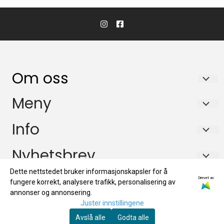
Om oss
KikkertSpesialisten AS
Meny
Ingvald Ystgaards veg 15
Salgsbetingelser
Info
7047 Trondheim
Personvern
Salgsbetingelser
Nyhetsbrev
Org. nr. 971146761
Miljøprofil
Personvern
Tlf:
72884800
Dette nettstedet bruker informasjonskapsler for å
Registrer deg for å motta nyheter og tilbud!
Drevet av
fungere korrekt, analysere trafikk, personalisering av
E-post
Miljøprofil
mail@kikkertspesialisten.no
annonser og annonsering.
Juster innstillingene
Avslå alle
Godta alle
Registrer deg