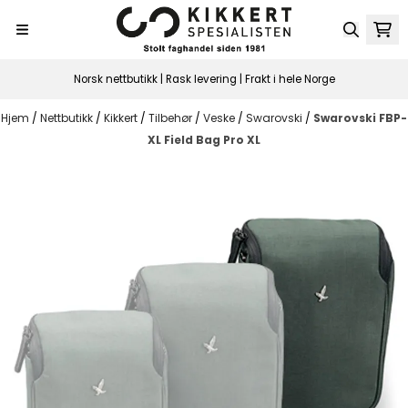
Hopp til innhold
Norsk nettbutikk | Rask levering | Frakt i hele Norge
Hjem
/
Nettbutikk
/
Kikkert
/
Tilbehør
/
Veske
/
Swarovski
/
Swarovski FBP-
XL Field Bag Pro XL