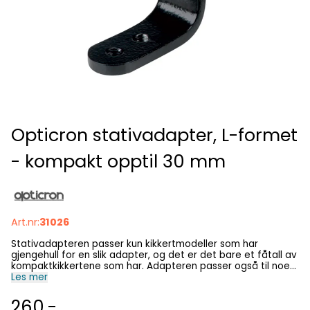
Opticron stativadapter, L-formet
- kompakt opptil 30 mm
Art.nr:
31026
Stativadapteren passer kun kikkertmodeller som har
gjengehull for en slik adapter, og det er det bare et fåtall av
kompaktkikkertene som har. Adapteren passer også til noen
lette kikkerter som er større enn kompaktkikkerter. Passer
Les mer
blant annet følgende kikkertmodeller Opticron T3 Trailfinder
8x25/10x25 Opticron Adventurer WP 8x32/8x42/10x42
260,-