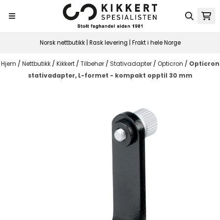
Hopp til innhold
Norsk nettbutikk | Rask levering | Frakt i hele Norge
Hjem
/
Nettbutikk
/
Kikkert
/
Tilbehør
/
Stativadapter
/
Opticron
/
Opticron
stativadapter, L-formet - kompakt opptil 30 mm