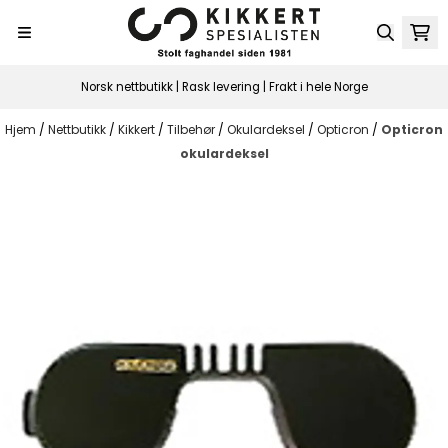
Hopp til innhold
Norsk nettbutikk | Rask levering | Frakt i hele Norge
Hjem
/
Nettbutikk
/
Kikkert
/
Tilbehør
/
Okulardeksel
/
Opticron
/
Opticron
okulardeksel