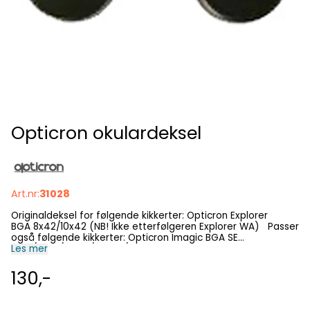
Opticron okulardeksel
Art.nr:
31028
Originaldeksel for følgende kikkerter: Opticron Explorer
BGA 8x42/10x42 (NB! Ikke etterfølgeren Explorer WA) Passer
også følgende kikkerter: Opticron Imagic BGA SE
8x32/8x42/10x42/8,5x50/10x50 Opticron Discovery WP PC
Les mer
8x42/10x42/8x50/10x50 Verano BGA HD 8x32/8x42/10x42
130,-