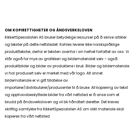
OM KOPIRETTIGHETER OG ÅNDSVERKSLOVEN
KikkertSpesialisten AS bruker betydelige ressurser på å skrive artikler
og tekster på dette nettstedet. Kahles leverer ikke norskspråklige
produkttekster, derfor er teksten ovenfor i sin helhet forfattet av oss. Vi
står også for mye av grafikken og bildematerialet selv – også
produktbilder og bilder av produktene i bruk. Bilder og bildemateriale
vi har produsert selv er merket med vår logo. Alt annet
bildemateriale er vi gitt tillatelse av
importører/distributører/produsenter til å bruke. All kopiering av tekst
og opphavsbeskyttede bilder fra vårt nettsted er å anse som et
brudd på åndsverksloven og vil bli håndtert deretter. Det kreves
skriftlig samtykke fra KikkertSpesialisten AS om slikt materiale skal
kopieres fra vårt nettsted.