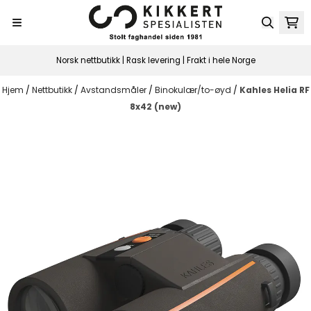
Hopp til innhold
Norsk nettbutikk | Rask levering | Frakt i hele Norge
Hjem
/
Nettbutikk
/
Avstandsmåler
/
Binokulær/to-øyd
/
Kahles Helia RF
8x42 (new)