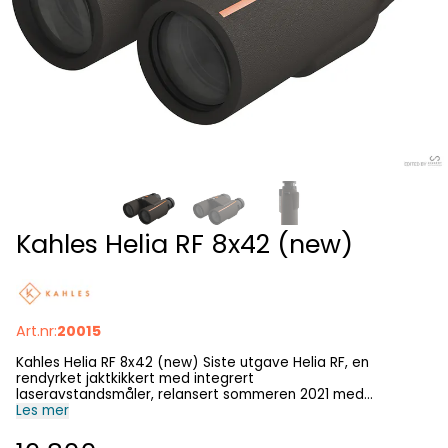
Kahles Helia RF 8x42 (new)
Art.nr:
20015
Kahles Helia RF 8x42 (new) Siste utgave Helia RF, en
rendyrket jaktkikkert med integrert
laseravstandsmåler, relansert sommeren 2021 med
kraftigere, mer fleksibel avstandsmålerenhet enn
Les mer
forgjengeren. Modellen er tilgjengelig i to utgaver: 8x42 og
10x42. Til variert jakt kan vi av hensyn til synsfelt,