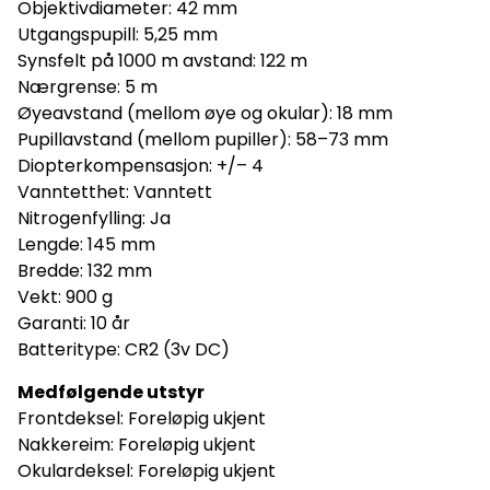
Objektivdiameter: 42 mm
Utgangspupill: 5,25 mm
Synsfelt på 1000 m avstand: 122 m
Nærgrense: 5 m
Øyeavstand (mellom øye og okular): 18 mm
Pupillavstand (mellom pupiller): 58–73 mm
Diopterkompensasjon: +/– 4
Vanntetthet: Vanntett
Nitrogenfylling: Ja
Lengde: 145 mm
Bredde: 132 mm
På lager
Vekt: 900 g
Garanti: 10 år
Batteritype: CR2 (3v DC)
Medfølgende utstyr
Frontdeksel: Foreløpig ukjent
Nakkereim: Foreløpig ukjent
Okulardeksel: Foreløpig ukjent