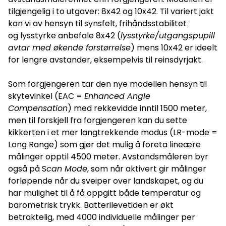
Forstørrelse: 8x Objektivdiameter: 42 mm Utgangspupill: 5,25
tilgjengelig i to utgaver: 8x42 og 10x42. Til variert jakt
mm Synsfelt på 1000 m avstand: 122 m Nærgrense: 5 m
Øyeavstand (mellom øye og okular): 18 mm Pupillavstand
kan vi av hensyn til synsfelt, frihåndsstabilitet
(mellom pupiller): 58–73 mm Diopterkompensasjon: +/– 4
og lysstyrke anbefale 8x42 (
lysstyrke/utgangspupill
Vanntetthet: Vanntett Nitrogenfylling: Ja Lengde: 145 mm
Bredde: 132 mm Vekt: 900 g Garanti: 10 år Batteritype: CR2
avtar med økende forstørrelse
) mens 10x42 er ideelt
(3v DC) Medfølgende utstyr Frontdeksel: Foreløpig ukjent
for lengre avstander, eksempelvis til reinsdyrjakt.
Nakkereim: Foreløpig ukjent Okulardeksel: Foreløpig ukjent
OM KOPIRETTIGHETER OG ÅNDSVERKSLOVEN
KikkertSpesialisten AS bruker betydelige ressurser på å skrive
Som forgjengeren tar den nye modellen hensyn til
artikler og tekster på dette nettstedet. Kahles leverer ikke
norskspråklige produkttekster, derfor er teksten ovenfor i sin
skytevinkel (EAC =
Enhanced Angle
helhet forfattet av oss. Vi står også for mye av grafikken og
Compensation
) med rekkevidde inntil 1500 meter,
bildematerialet selv – også produktbilder og bilder av
produktene i bruk. Bilder og bildemateriale vi har produsert
men til forskjell fra forgjengeren kan du sette
selv er merket med vår logo. Alt annet bildemateriale er vi
kikkerten i et mer langtrekkende modus (LR-mode =
gitt tillatelse av importører/distributører/produsenter til å
bruke. All kopiering av tekst og opphavsbeskyttede bilder fra
Long Range) som gjør det mulig å foreta lineære
vårt nettsted er å anse som et brudd på åndsverksloven og
målinger opptil 4500 meter. Avstandsmåleren byr
vil bli håndtert deretter. Det kreves skriftlig samtykke fra
KikkertSpesialisten AS om slikt materiale skal kopieres fra
også på S
can Mode
, som når aktivert gir målinger
vårt nettsted.
forløpende når du sveiper over landskapet, og du
har mulighet til å få oppgitt både temperatur og
barometrisk trykk. Batterilevetiden er økt
betraktelig, med 4000 individuelle målinger per