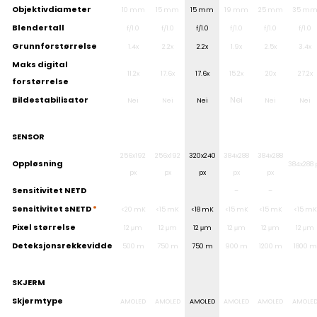
Objektivdiameter
10 mm
15 mm
15 mm
19 mm
25 mm
35 m
Blendertall
f/1.0
f/1.0
f/1.0
f/1.0
f/1.0
f/1.0
Grunnforstørrelse
1.4x
2.2x
2.2x
1.9x
2.5x
3.4x
Maks digital
11.2x
17.6x
17.6x
15.2x
20x
27.2x
forstørrelse
Bildestabilisator
Nei
Nei
Nei
Nei
Nei
Nei
SENSOR
256x192
256x192
320x240
384x288
384x288
Oppløsning
384x288 
px
px
px
px
px
Sensitivitet NETD
–
–
Sensitivitet sNETD
*
<20 mK
<15 mK
<18 mK
<15 mK
<15 mK
<15 mK
Pixel størrelse
12 μm
12 μm
12 μm
12 μm
12 μm
12 μm
Deteksjonsrekkevidde
500 m
750 m
750 m
900 m
1200 m
1800 m
SKJERM
Skjermtype
AMOLED
AMOLED
AMOLED
AMOLED
AMOLED
AMOLE