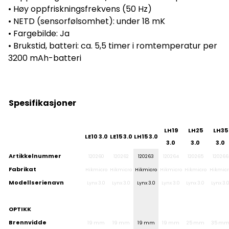
• Høy oppfriskningsfrekvens (50 Hz)
• NETD (sensorfølsomhet): under 18 mK
• Fargebilde: Ja
• Brukstid, batteri: ca. 5,5 timer i romtemperatur per
3200 mAh-batteri
Spesifikasjoner
LH19
LH25
LH35
LE10 3.0
LE15 3.0
LH15 3.0
3.0
3.0
3.0
Artikkelnummer
120260
120262
120263
120264
120265
120266
Fabrikat
Hikmicro
Hikmicro
Hikmicro
Hikmicro
Hikmicro
Hikmicr
Modellserienavn
Lynx 3.0
Lynx 3.0
Lynx 3.0
Lynx 3.0
Lynx 3.0
Lynx 3.
OPTIKK
Brennvidde
19 mm
19 mm
19 mm
19 mm
25 mm
35 m