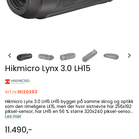
Hikmicro Lynx 3.0 LH15
Art.nr:
N120263
Hikmicro Lynx 3.0 LH15 LH15 bygger på samme skrog og optikk
som den rimeligere LE15, men der hvor sistnevte har 256x192
piksel-sensor, har LH15 en 56 % større 320x240 piksel-sensor.
I tillegg er sensoren på LH15 noe mer sensitiv (18 mK vs. 20
Les mer
mK). En kjærkommen nyvinning på Lynx 3.0 i forhold til
tidligere generasjoner Lynx er elektronisk lukker
11.490,-
(shutterless) som betyr at modellene ikke trenger mekanisk
lukkergardin for å nullstille sensoren. Du slipper med andre