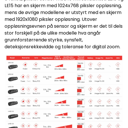
18650 Kapasitet 3200 mAh 3200 mAh 3200 mAh 3200 mAh
LE15 har en skjerm med 1024x768 piksler oppløsning,
3200 mAh 3200 mAh 3200 mAh 3200 mAh Brukstid per
batteri 6 timer 6 timer 5.5 timer 5 timer 5 timer 5 timer 5
mens de øvrige modellene er utstyrt med en skjerm
timer 5 timer MÅL / VEKT Størrelse
med 1920x1080 piksler oppløsning. Utover
(avrundet) 152x54x50 mm 156x54x50 mm 156x54x50 mm
158x54x50 mm 158x54x50 mm 190x54x50 mm 190x54x50 mm
oppløsningsevnen på sensor og skjerm er det til dels
190x54x50 mm Vekt inkl. batteri 291.5 g 296.5 g 296.5 g 331 g
stor forskjell på de ulike modelle hva angår
328.5 g 354,5 g 354,5 g 410 g
grunnforstørrende styrke, synsfelt,
deteksjonsrekkevidde og toleranse for digital zoom.