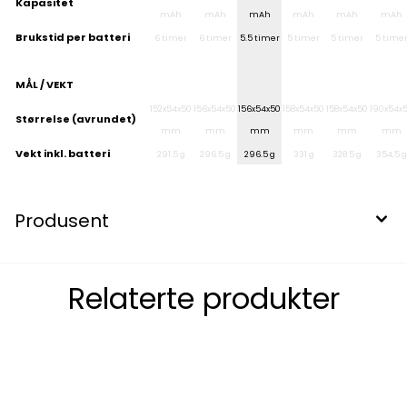
Kapasitet
mAh
mAh
mAh
mAh
mAh
mAh
Brukstid per batteri
6 timer
6 timer
5.5 timer
5 timer
5 timer
5 time
MÅL / VEKT
152x54x50
156x54x50
156x54x50
158x54x50
158x54x50
190x54x
Størrelse (avrundet)
mm
mm
mm
mm
mm
mm
Vekt inkl. batteri
291.5 g
296.5 g
296.5 g
331 g
328.5 g
354,5 g
Produsent
Relaterte produkter