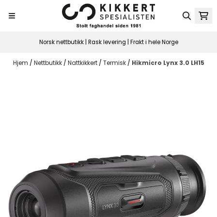
Hopp til innhold
Norsk nettbutikk | Rask levering | Frakt i hele Norge
Hjem
/
Nettbutikk
/
Nattkikkert
/
Termisk
/
Hikmicro Lynx 3.0 LH15