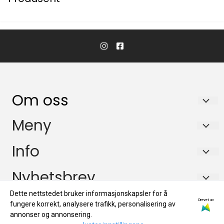
Om oss
KikkertSpesialisten AS
Meny
Ingvald Ystgaards veg 15
Salgsbetingelser
Info
7047 Trondheim
Personvern
Salgsbetingelser
Nyhetsbrev
Org. nr. 971146761
Miljøprofil
Personvern
Tlf:
72884800
Dette nettstedet bruker informasjonskapsler for å
Registrer deg for å motta nyheter og tilbud!
Drevet av
fungere korrekt, analysere trafikk, personalisering av
E-post
Miljøprofil
mail@kikkertspesialisten.no
annonser og annonsering.