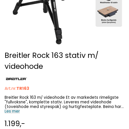
Breitler Rock 163 stativ m/
videohode
Art.nr:
TR163
Breitler Rock 163 m/ videohode Et av markedets rimeligste
"fullvoksne", komplette stativ. Leveres med videohode
(toveishode med styrespak) og hurtigfesteplate. Beina har
integrert midtsøyle som kan justeres raskt opp og ned ved
Les mer
hjelp av sveiv. Beinas toppkrans har integrert vater.
Spesifikasjoner Artikkelnummer: TR163 Fabrikat: Breitler
1.199,-
Modellnavn: Rock 163 Stativets toppskrue, gjengediameter: