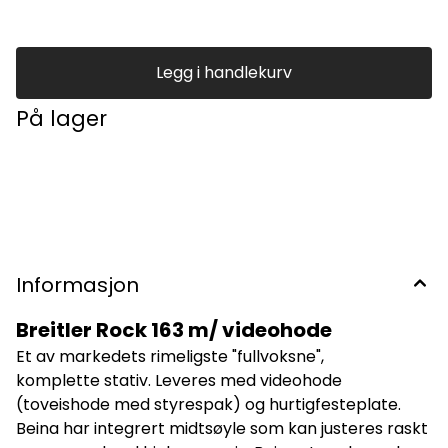
1/4" Transportlengde: 660 mm Høyde, minimum: 615 mm
Høyde, maksimal u/midtsøyle: 1310 mm Høyde, maksimal
m/midtsøyle: 1630 mm Lastevne: 5 kg Fot: Gummiknott Vekt:
2 kg (inkl. hode)
Legg i handlekurv
På lager
Informasjon
Breitler Rock 163 m/ videohode
Et av markedets rimeligste "fullvoksne",
komplette stativ. Leveres med videohode
(toveishode med styrespak) og hurtigfesteplate.
Beina har integrert midtsøyle som kan justeres raskt