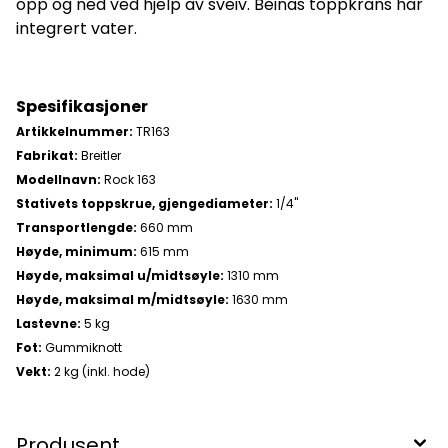
opp og ned ved hjelp av sveiv. Beinas toppkrans har
integrert vater.
Spesifikasjoner
Artikkelnummer:
TR163
Fabrikat:
Breitler
Modellnavn:
Rock 163
Stativets toppskrue, gjengediameter:
1/4"
Transportlengde:
660 mm
Høyde, minimum:
615 mm
Høyde, maksimal u/midtsøyle:
1310 mm
Høyde, maksimal m/midtsøyle:
1630 mm
Lastevne:
5 kg
Fot:
Gummiknott
Vekt:
2 kg (inkl. hode)
Produsent