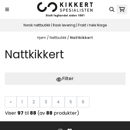
Hopp til innhold
Norsk nettbutikk | Rask levering | Frakt i hele Norge
Hjem
/
Nettbutikk
/
Nattkikkert
Nattkikkert
Filter
«
1
2
3
4
5
6
Viser
97
til
88
(av
88
produkter)