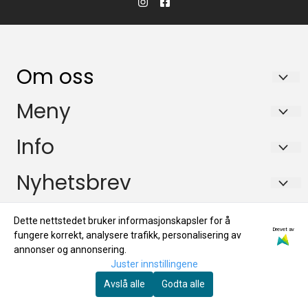
Om oss
KikkertSpesialisten AS
Meny
Ingvald Ystgaards veg 15
Salgsbetingelser
Info
7047 Trondheim
Personvern
Salgsbetingelser
Nyhetsbrev
Org. nr. 971146761
Miljøprofil
Personvern
Tlf:
72884800
Registrer deg for å motta nyheter og tilbud!
E-post
Dette nettstedet bruker informasjonskapsler for å
Miljøprofil
mail@kikkertspesialisten.no
Drevet av
fungere korrekt, analysere trafikk, personalisering av
annonser og annonsering.
Juster innstillingene
Registrer deg
Avslå alle
Godta alle