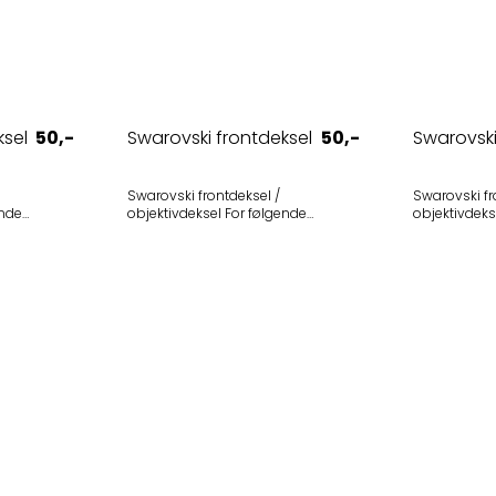
ksel
50,-
Swarovski frontdeksel
50,-
Swarovski
Swarovski frontdeksel /
Swarovski fr
objektivdeksel For følgende
objektivdeksel For følgende kik
modeller • Swarovski EL Range 8x32
• EL 8.5x42 W
TA (2023-) • Swarovski EL Range
EL 10x42 WB (
10x32 TA (2023-) Selges i 1-pak
SLC 7x42 B (
i
Utgått • SLC 10x42 WB (produsert
5-2021) -
t.o.m. 2010) - Utgått 
Kahles Helia RF 8x42 
024-) Selges i 1-pak