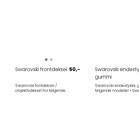
Swarovski frontdeksel
50,-
Swarovski endesty
gummi
Swarovski fontdeksel /
Swarovski endestykke, g
objektivdeksel For følgende
følgende modeller • Swarovski
kikkertmodeller • Swarovski CL
Habicht 7x42 M (forleng
Companion 8x30 (2013-2017) -
utgave) • Swarovski Habicht 10x40
Utgått • Swarovski CL Companion
M (forlengst utgått utg
10x30 (2013-2017) - Utgått •
Swarovski SLC 8x30 W B (f.o.m.
serienummer D701956801) - Utgått
Selges i 1-pak