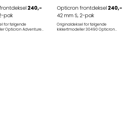
frontdeksel
240,-
Opticron frontdeksel
240,-
2-pak
42 mm S, 2-pak
el for følgende
Originaldeksel for følgende
enturer
kikkertmodeller 30490 Opticron
Aurora 8x42 BGA Svart 30494
Opticron Aurora 8x42 BGA
Svart/Børstet stål 30491 Opticron
Aurora 8x42 BGA Grønn 30495
e diameter 52,5 mm
Opticron Aurora 10x42 BGA Grønn
 Svart
Opticron DBA 8x42/10x42 (utgått)
Materiale: gummi
Opticron DBA Oasis 8x42/10x42
(utgått) Opticron DBA Oasis S-coat
8x42/10x42 (utgått) 30610 Opticron
DBA Oasis S-coat Mg 8x42 30611
Opticron DBA Oasis S-coat Mg
10x42 30208 Opticron BGA Classic
8x42/10x42 (utgått) 30478 Opticron
Imagic BGA SE 7x42 30479 Opticron
Imagic BGA SE 8x42 30480 Opticron
Imagic BGA SE 10x42 Opticron
Verano 8x42/10x42 BGA PC Oasis
(utgått) 30604 Opticron
Countryman 8x32 BGA HD Passer
følgende kikkertmodeller Opticron
Imagic BGA ASF T 7x42/8x42/10x42
(utgått) Andre kikkerter med