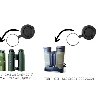
slutten av 1900-tallet) • Swarovski SL
10x50 M (porrokikkert utgått av
produksjon i slutten av 1900-tallet)
Passer også følgendemodeller •
Swarovski ATC 17-40x56 Selges i 1-
pak