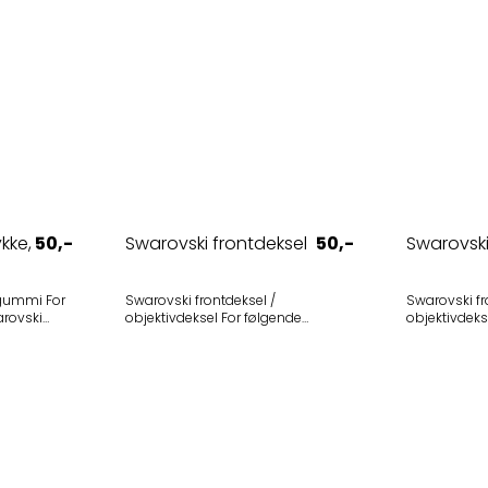
kke,
50,-
Swarovski frontdeksel
50,-
Swarovski
ummi For
Swarovski frontdeksel /
Swarovski fr
objektivdeksel For følgende
objektivdeksel For følg
st utgått
modeller • Swarovski CL
modeller • Swarovski EL 8x32 W B
Companion 8x30 B (2017-2025) -
(2015-2021) - Utgått 
ave)
Utgått • Swarovski CL Companion
10x32 W B (2
10x30 B (2017-2025) - Utgått Selges
Selges i 1-pa
i 1-pak