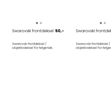
Swarovski frontdeksel
50,-
Swarovski frontde
Swarovski frontdeksel /
Swarovski frontdeksel /
objektivdeksel For følgende
objektivdeksel For følgende
modeller • Swarovski EL 8x32 W B
modeller • Swarovski EL 8,5x42 W
(1999-2010) - Utgått • Swarovski EL
B (2015-) • Swarovski EL 10x42 W B
10x32 W B (1999-2010) - Utgått Vår
(2015-) • Swarovski EL Range 8x42
erfaring er at dette dekselet passer
WB (2015-2021) - Utgått • Swarovsk
like godt som den senere versjonen
EL Range 10x42 WB (201
av dette dekselet. Selges i 1-pak
Utgått • Swarovski EL Range 8x42 TA
(2021-) • Swarovski EL Range 10x42
TA (2021-) • Swarovski EL Range
12x42 TA (2