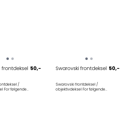
 frontdeksel
50,-
Swarovski frontdeksel
50,-
ontdeksel /
Swarovski frontdeksel /
ende
objektivdeksel For følgende
modeller • Swarovski SL 7x42 M
• Swarovski EL
(porrokikkert utgått av produksjon i
015-2021) - Utgått
slutten av 1900-tallet) • Swarovski SL
k
10x40 W M (porrokikkert utgått av
produksjon i slutten av 1900-tallet) •
Swarovski SL 7x50 M (porrokikkert
utgått av produksjon i slutten av
1900-tallet) • Swarovski SL 7x50 B M
(porrokikkert utgått av produksjon i