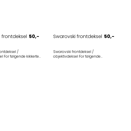
 frontdeksel
50,-
Swarovski frontdeksel
50,-
ontdeksel /
Swarovski frontdeksel /
kerter
objektivdeksel For følgende
B (1999-2010) - Utgått •
modeller • Swarovski SLC 8x30,
1999-2010) - Utgått •
gammel type (fra introduksjonen av
produsert t.o.m. 2010) -
SLC 8x30 i 1989) Selges i 1-pak
Passer også •
• Kahles Helia
RF 10x42 Selges i 1-pak