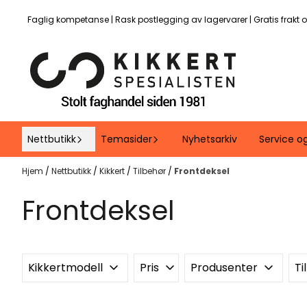
Hopp til innhold
Faglig kompetanse | Rask postlegging av lagervarer | Gratis frakt 
Nettbutikk
Temasider
Nyhetsarkiv
Service o
Hjem
/
Nettbutikk
/
Kikkert
/
Tilbehør
/
Frontdeksel
Frontdeksel
Kikkertmodell
Pris
Produsenter
Ti