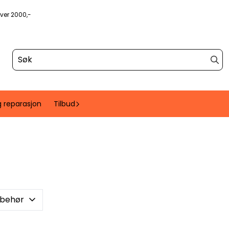
over 2000,-
g reparasjon
Tilbud
lbehør