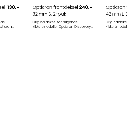
sel
130,-
Opticron frontdeksel
240,-
Opticron 
32 mm S, 2-pak
42 mm L, 
nde
Originaldeksel for følgende
Originaldeks
kikkertmodeller Opticron Discovery
kikkertmodeller Opticron Adv
 30786
WP PC 8x32 Passer også følgende
WP 8x42 Opticron Adventurer WP
D-R 10x42
kikkertmodeller Andre kikkerter med
10x42 Opticron Natura BGA ED
objektivtubuser som har ytre
8x42/10x42 Passer følgende
er 47-48 mm
diameter 40–42,5 mm Fungerer
kikkerter Kikkerter med objektivtubus
utmerket som okulardeksel på DBA
som har ytr
8x42/10x42 Monokular
Spesifikasjoner Farge:
Spesifikasjoner Farge: Svart
Materiale: gummi