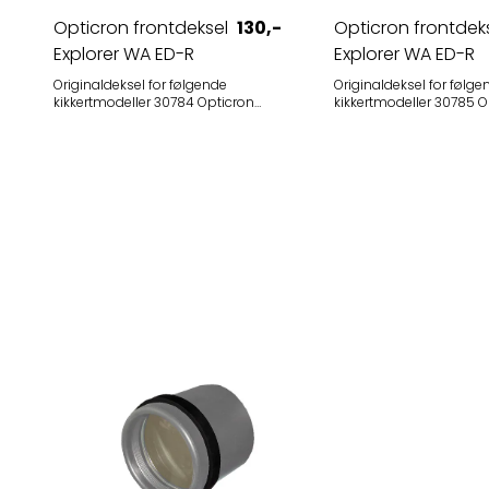
Opticron frontdeksel
130,-
Opticron frontdek
Explorer WA ED-R
Explorer WA ED-R
Mono 32 mm, ...
Mono 42 mm, ...
Originaldeksel for følgende
Originaldeksel for følge
kikkertmodeller 30784 Opticron
kikkertmodeller 30785 Opticron
Explorer WA ED-R 8x32 Mono Passer
Explorer WA ED-R 8x42 Mono
kikkerter med ytre objektivtubus-
Opticron Explorer WA E
diameter 41-42 mm
Mono Passer kikkerter med ytre
Spesifikasjoner Farge: Svart
objektivtubus-diamet
Materiale: gummi
Spesifikasjoner Farge: Svart
Materiale: gummi